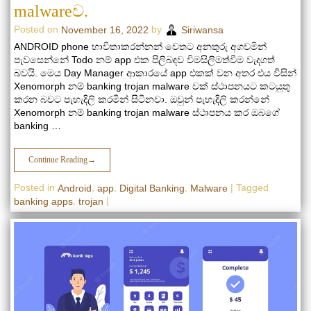
malwareව.
Posted on
by
November 16, 2022
Siriwansa
ANDROID phone භාවිතාකරන්නන් වෙතට අනතුරු අගවමින්
පැවසෙන්නේ Todo නම් app එක පිලිබඳව විමසිලිමත්වීම වැදගත්
බවයි. මෙය Day Manager ආකාරයේ app එකක් වන අතර එය විසින්
Xenomorph නම් banking trojan malware වක් ස්ථාපනයට කටයුතු
කරන බවට පැහැදිලි කරමින් සිටිනවා. ඔවුන් පැහැදිලි කරන්නේ
Xenomorph නම් banking trojan malware ස්ථාපනය කර ඔබගේ
banking …
Continue Reading
→
Posted in
,
,
,
|
Tagged
Android
app
Digital Banking
Malware
,
|
banking apps
trojan