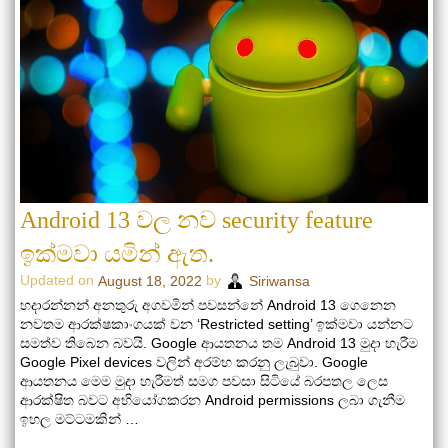
Android 13 වල නව security feature
ඉක්මවා යමින් ඇත.
Updated on
by
August 18, 2022
Siriwansa
හදාරන්නන් අනතුරු අගවමින් පවසන්නේ Android 13 ගෙනෙන
නවතම ආරක්ෂකාංගයක් වන ‘Restricted setting’ ඉක්මවා යන්නට
සමත්ව තිබෙන බවයි. Google ආයතනය තම Android 13 මුදා හැරීම
Google Pixel devices වලින් අරම්භ කරනු ලැබුවා. Google
ආයතනය මෙම මුදා හැරීමත් සමග පවසා සිටියේ බරපතල ලෙස
ආරක්ෂිත බවට අභියෝගකරන Android permissions ලබා ගැනීම
ඉහල මට්ටමකින් …