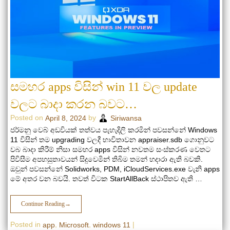
සමහර apps විසින් win 11 වල update
වලට බාදා කරන බවට…
Posted on
by
April 8, 2024
Siriwansa
ජර්මනු වෙබ් අඩවියක් තත්වය පැහැදිලි කරමින් පවසන්නේ Windows
11 විසින් තම upgrading වලදී භාවිතාවන appraiser.sdb ගොනුවට
වබ බාදා කිරීම් නිසා සමහර apps විසින් නවතම සංස්කරණ වෙතට
පිවිසීම අපහසුතාවයන් සිදුවෙමින් තිබිම තමන් හදාරා ඇති බවකි.
ඔවුන් පවසන්නේ Solidworks, PDM, iCloudServices.exe වැනි apps
මේ අතර වන බවයි. තවත් විටක StartAllBack ස්ථාපිතව ඇති …
Continue Reading
→
Posted in
,
,
|
app
Microsoft
windows 11