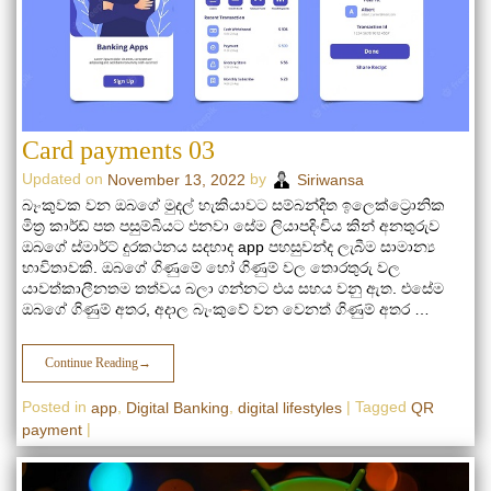
Card payments 03
Updated on
by
November 13, 2022
Siriwansa
බෑංකුවක වන ඔබගේ මුදල් හැකියාවට සම්බන්දිත ඉලෙක්ට්‍රොනික
මිත්‍ර කාර්ඩ් පත පසුම්බියට එනවා සේම ලියාපදිංචිය කින් අනතුරුව
ඔබගේ ස්මාර්ට් දුරකථනය සදහාද app පහසුවන්ද ලැබීම සාමාන්‍ය
භාවිතාවකි. ඔබගේ ගිණුමේ හෝ ගිණුම් වල තොරතුරු වල
යාවත්කාලීනතම තත්වය බලා ගන්නට එය සහය වනු ඇත. එසේම
ඔබගේ ගිණුම් අතර, අදාල බැංකුවේ වන වෙනත් ගිණුම් අතර …
Continue Reading
→
Posted in
,
,
|
Tagged
app
Digital Banking
digital lifestyles
QR
|
payment