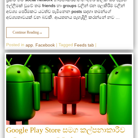
ඉල්ලීමක් වූවේ තම friends හා groups වලින් එන පලකිරීම් වලින්
අවශ්‍ය පෙරීමකට යටත්ව පැමිනෙන posts සදහා තමන්ගේ
අවශ්‍යතාවයක් වන බවකි. ආයතනය පැහැදිලි කරන්නේ නව …
Continue Reading
→
Posted in
,
|
Tagged
|
app
Facebook
Feeds tab
Google Play Store සමග කල්පනාකාරීව