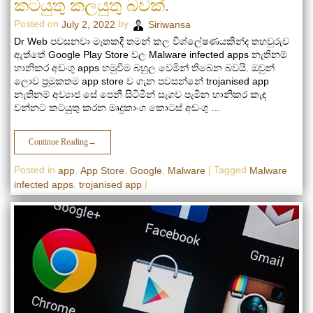
කටයුතු කලයුතු බවක්.
Posted on
by
July 2, 2022
Siriwansa
Dr Web පවසනවා මෑතකදී තමන් කල විශ්ලේෂණයකින්ද තහවුරුව
ඇත්තේ Google Play Store වල Malware infected apps නැතිනම්
හානිකර අඩංගු apps හමුවීම බහුල වෙමින් තිබෙන බවයි. ඔවුන්
ලොව ප්‍රමුකතම app store ව ගැන පවසන්නේ trojanised app
නැතිනම් අව්‍යාජ සේ පෙනී සිටිමීන් සැගව පැමින හානිකර කැඳ
වන්නට කටයුතු කරන මෘදුකාංග කොටස් අඩංගු …
Continue Reading
→
Posted in
,
,
,
|
Tagged
app
App Store
Google
Malware
Malware
,
|
infected apps
trojanised app