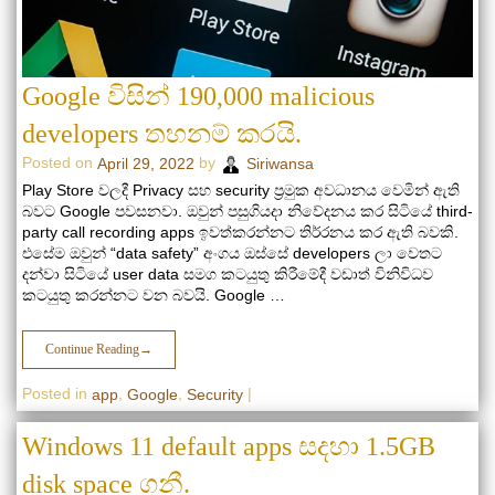
Google විසින් 190,000 malicious
developers තහනම් කරයි.
Posted on
by
April 29, 2022
Siriwansa
Play Store වලදී Privacy සහ security ප්‍රමුක අවධානය වෙමින් ඇති
බවට Google පවසනවා. ඔවුන් පසුගියදා නිවේදනය කර සිටියේ third-
party call recording apps ඉවත්කරන්නට තිර්රනය කර ඇති බවකි.
එසේම ඔවුන් “data safety” අංගය ඔස්සේ developers ලා වෙතට
දන්වා සිටියේ user data සමග කටයුතු කිරීමේදී වඩාත් විනිවිධව
කටයුතු කරන්නට වන බවයි. Google …
Continue Reading
→
Posted in
,
,
|
app
Google
Security
Windows 11 default apps සදහා 1.5GB
disk space ගනී.