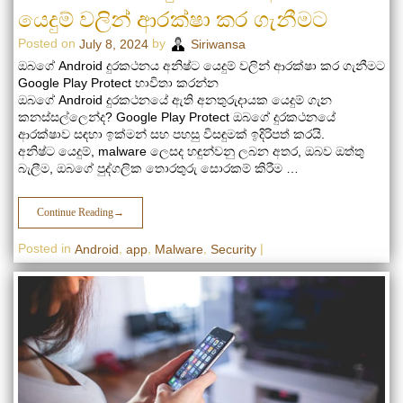
යෙදුම් වලින් ආරක්ෂා කර ගැනීමට
Posted on
by
July 8, 2024
Siriwansa
ඔබගේ Android දුරකථනය අනිෂ්ට යෙදුම් වලින් ආරක්ෂා කර ගැනීමට
Google Play Protect භාවිතා කරන්න
ඔබගේ Android දුරකථනයේ ඇති අනතුරුදායක යෙදුම් ගැන
කනස්සල්ලෙන්ද? Google Play Protect ඔබගේ දුරකථනයේ
ආරක්ෂාව සඳහා ඉක්මන් සහ පහසු විසඳුමක් ඉදිරිපත් කරයි.
අනිෂ්ට යෙදුම්, malware ලෙසද හඳුන්වනු ලබන අතර, ඔබව ඔත්තු
බැලීම, ඔබගේ පුද්ගලික තොරතුරු සොරකම් කිරීම …
Continue Reading
→
Posted in
,
,
,
|
Android
app
Malware
Security