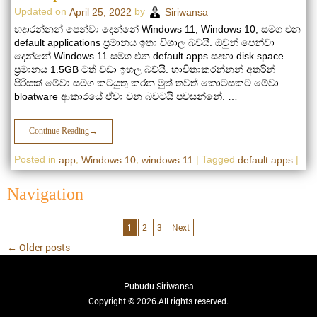
Updated on
by
April 25, 2022
Siriwansa
හදාරන්නන් පෙන්වා දෙන්නේ Windows 11, Windows 10, සමග එන
default applications ප්‍රමානය ඉතා විශාල බවයි. ඔවුන් පෙන්වා
දෙන්නේ Windows 11 සමග එන default apps සදහා disk space
ප්‍රමානය 1.5GB ටත් වඩා ඉහල බව්යි. භාවිතාකරන්නන් අතරින්
පිරිසක් මේවා සමග කටයුතු කරන මුත් තවත් කොටසකට මේවා
bloatware ආකාරයේ ඒවා වන බවටයි පවසන්නේ. …
Continue Reading
→
Posted in
,
,
|
Tagged
|
app
Windows 10
windows 11
default apps
Navigation
1
2
3
Next
←
Older posts
Pubudu Siriwansa
Copyright © 2026.All rights reserved.