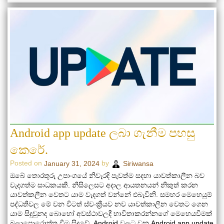
Android app update ලබා ගැනීම පහසු
කෙරේ.
Posted on
by
January 31, 2024
Siriwansa
ඔබේ තොරතුරු උපාංගයේ නිවැරදි පැවත්ම සදහා යාවත්කාලීන බව
වැදගත්ම සාධකයකි. නිසිලෙසට අදාල ආයතනයන් නිකුත් කරන
යාවත්කලීන වෙතට යාම වැදගත් වන්නේ එබැවිනි. සමහර මෙහෙයුම්
පද්ධතිවල මේ වන විටත් ස්වංක්‍රීයව නව යාවත්කාලීන වෙතට ගෙන
යාම සිදුවුනද බොහෝ අවස්ථාවලදී භාවිතාකරන්නගේ මෙහෙයවීමක්
බලාපොරොත්තු වීම සිදුවේ. Android වලට වන Android app update