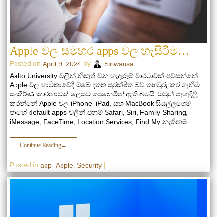
Apple වල සමහර apps වල හැසිරීම…
Posted on
by
April 9, 2024
Siriwansa
Aalto University වලින් නිකුත් වන හැදෑරුම් වාර්ථාවක් පවසන්නේ
Apple වල භාවිතාවේදී ඔබේ දත්ත සුරක්ෂිත බව තහවුරු කර ගැනීම
සංකීර්ණ කාරනාවක් ලෙසට පෙනෙමින් ඇති බවයි. ඔවුන් පැහැදිලි
කරන්නේ Apple වල iPhone, iPad, සහ MacBook සියල්ලගෙම
පාහේ default apps වලින් එනම් Safari, Siri, Family Sharing,
iMessage, FaceTime, Location Services, Find My නැතිනම් …
Continue Reading
→
Posted in
,
,
|
app
Apple
Security