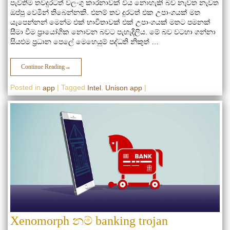
පැවතීම තවදුරටත් වලංගු කාරනාවක් විය නොහැකි බව නැවත නැවත
ඔප්පු වෙමින් තිබෙන්නකි. එනම් තව දුරටත් එක උපාංගයක් මත
යැපෙන්නන් මෙන්ම එක් භාවිතාවක් එක් උපාංගයක් මතට පමනක්
සීමා වීම ප්‍රායෝගික නොවන බවට පැහැදිලිය. මේ බව වටහා ගන්නා
සියළුම ප්‍රධාන පෙලේ මෙහෙයුම් පද්ධති නිකුත් …
Continue Reading
→
Posted in
|
Tagged
,
|
app
Intel
Unison app
Xenomorph නම් banking trojan