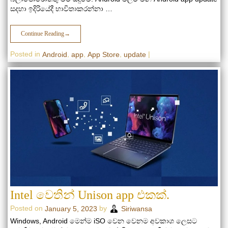
සදහා ඉදිරියේදී භාවිතාකරන්නා …
Continue Reading
→
Posted in
,
,
,
|
Android
app
App Store
update
Intel වෙතින් Unison app එකක්.
Posted on
by
January 5, 2023
Siriwansa
Windows, Android මෙන්ම iSO වෙන වෙනම අවකාශ ලෙසට