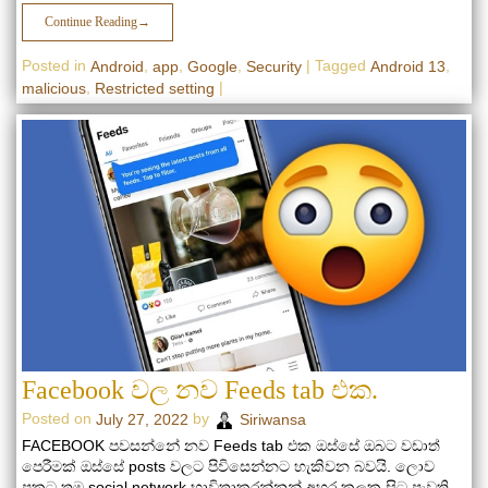
Continue Reading
→
Posted in
,
,
,
|
Tagged
,
Android
app
Google
Security
Android 13
,
|
malicious
Restricted setting
Facebook වල නව Feeds tab එක.
Posted on
by
July 27, 2022
Siriwansa
FACEBOOK පවසන්නේ නව Feeds tab එක ඔස්සේ ඔබට වඩාත්
පෙරීමක් ඔස්සේ posts වලට පිවිසෙන්නට හැකිවන බවයි. ලොව
ප්‍රකට තම social network භාවිතාකරන්නන් අහර කලක සිට පැවති