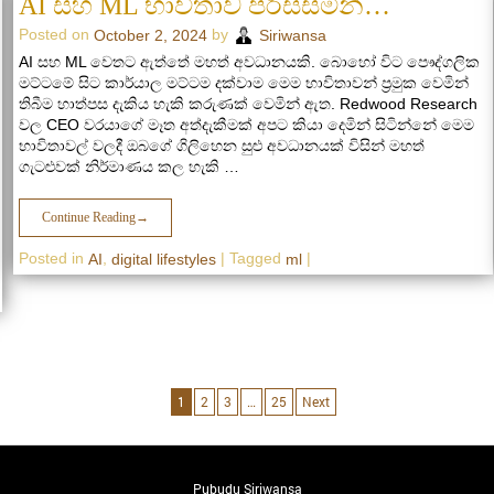
AI සහ ML භාවිතාව පරිස්සමින්…
Posted on
by
October 2, 2024
Siriwansa
AI සහ ML වෙතට ඇත්තේ මහත් අවධානයකි. බොහෝ විට පෞද්ගලික
මට්ටමේ සිට කාර්යාල මට්ටම දක්වාම මෙම භාවිතාවන් ප්‍රමුක වෙමින්
තිබීම හාත්පස දැකිය හැකි කරුණක් වෙමින් ඇත. Redwood Research
වල CEO වරයාගේ මෑත අත්දැකීමක් අපට කියා දෙමින් සිටින්නේ මෙම
භාවිතාවල් වලදී ඔබගේ ගිලිහෙන සුළු අවධානයක් විසින් මහත්
ගැටළුවක් නිර්මාණය කල හැකි …
Continue Reading
→
Posted in
,
|
Tagged
|
AI
digital lifestyles
ml
1
2
3
…
25
Next
Pubudu Siriwansa