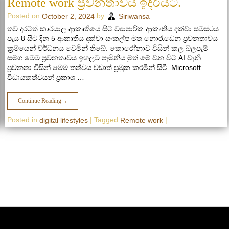
Remote work ප්‍රවනතාවය ඉදිරියට.
Posted on
by
October 2, 2024
Siriwansa
තව දුරටත් කාර්යාල ආකෘතියේ සිට ව්‍යාපාරික ආකෘතිය දක්වා සමස්ථය
පැය 8 සිට දින 5 ආකෘතිය දක්වා සංකල්ප මත නො‍රැඩෙන ප්‍රවනතාවය
ක්‍රමයෙන් වර්ධනය වෙමින් තිබේ. කොරෝනාව විසින් කල බලපැම්
සමග මෙම ප්‍රවනතාවය ඉහලට පැමිනිය මුත් මේ වන විට AI වැනි
ප්‍රවනතා විසින් මෙම තත්වය වඩාත් ප්‍රමුක කරමින් සිටී. Microsoft
විධායකත්වයන් ප්‍රකාශ …
Continue Reading
→
Posted in
|
Tagged
|
digital lifestyles
Remote work