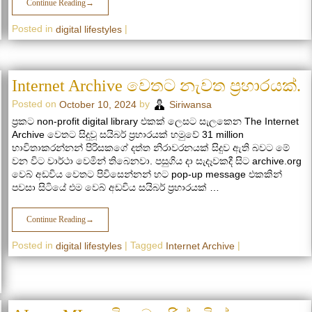
Continue Reading
→
Posted in
|
digital lifestyles
Internet Archive වෙතට නැවත ප්‍රහාරයක්.
Posted on
by
October 10, 2024
Siriwansa
ප්‍රකට non-profit digital library එකක් ලෙසට සැලකෙන The Internet
Archive වෙතට සිදුවූ සයිබර් ප්‍රහාරයක් හමුවේ 31 million
භාවිතාකරන්නන් පිරිසකගේ දත්ත නිරාවරනයක් සිදුව ඇති බවට මේ
වන විට වාර්ථා වෙමින් තිබෙනවා. පසුගිය දා සැදෑවකදී සිට archive.org
වෙබ් අඩවිය වෙතට පිවිසෙන්නන් හට pop-up message එකකින්
පවසා සිටියේ එම වෙබ් අඩවිය සයිබර් ප්‍රහාරයක් …
Continue Reading
→
Posted in
|
Tagged
|
digital lifestyles
Internet Archive