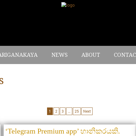
ARIGANAKAYA
NEWS
ABOUT
CONTAC
s
1
2
3
…
25
Next
‘Telegram Premium app’ හානිකරයකි.