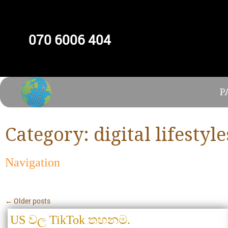
070 6006 404
P
Category:
digital lifestyle
Navigation
←
Older posts
US වල TikTok තහනම.