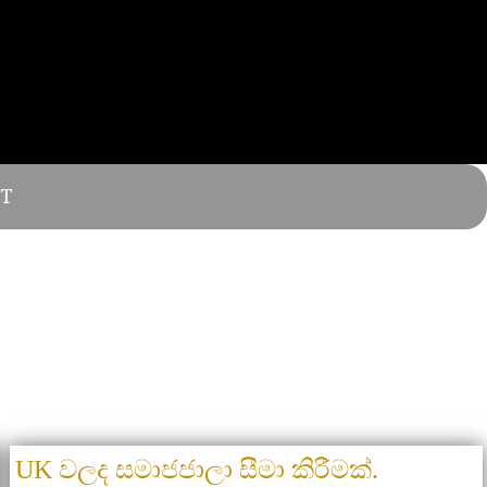
T
UK වලද සමාජජාලා සීමා කිරීමක්.