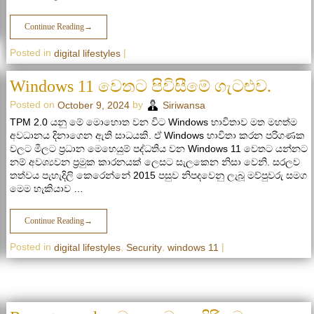
Continue Reading
→
Posted in
|
digital lifestyles
Windows 11 වෙතට පිවිසීමේ ගැටළුව.
Posted on
by
October 9, 2024
Siriwansa
TPM 2.0 යනු මේ මොහොත වන විට Windows භාවිතාව මත මහත්ම
අවධානය දිනාගෙන ඇති සාධයකි. ඒ Windows භාවිතා කරන පරිගණක
වලට මීලට ප්‍රධාන මෙහෙයුම් පද්ධතිය වන Windows 11 වෙතට යන්නට
නම් අවශ්‍යවන ප්‍රමුක කාරනයක් ලෙසට සැලකෙන නිසා වෙනි. සරලව
තත්වය පැහැදිලි කෙරෙන්නේ 2015 පසුව නිපදවෙනු ලැබූ මව්පුවරු සමග
මෙම හැකියාව …
Continue Reading
→
Posted in
,
,
|
digital lifestyles
Security
windows 11