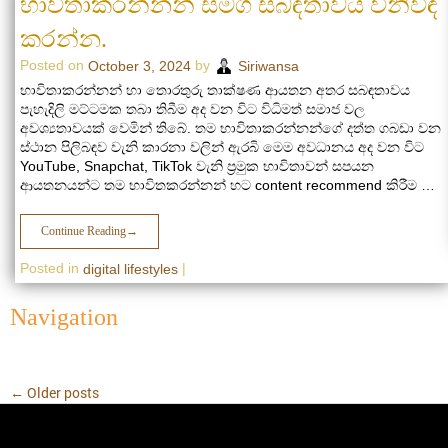
භාවිතාකරන්නන් සමග සබඳතාවය විනිවිඳ
කරන්න.
Posted on
by
October 3, 2024
Siriwansa
භාවිතාකරන්නන් හා තොරතුරු තාක්ෂණ ආයතන අතර සබඳතාවය
පැහැදිලි මට්ටමක තබා තිබීම අද වන විට විධිමත් සමාජ වල
අවශ්‍යතාවයක් වෙමින් තිබේ. තම භාවිතාකරන්නන්ගේ දත්ත ගබඩා වන
ස්ථාන පිලිබඳව වැනි කාරනා වලින් ඇරබි මෙම අවධානය අද වන විට
YouTube, Snapchat, TikTok වැනි ප්‍රමුක භාවිතාවන් සපයන
ආයතනයන්ට තම භාවිතකරන්නන් හට content recommend කිරීම …
Continue Reading
→
Posted in
|
digital lifestyles
Navigation
←
Older posts