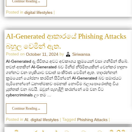
Continue Reading
→
Posted in
|
digital lifestyles
AI-Generated ආකාරයේ Phishing Attacks
බහුල වෙමින් ඇත.
Posted on
by
October 11, 2024
Siriwansa
AI-Generated දෑ ජීවිතය අවට අවකාශය ක්‍රමයෙන් වසා ගනිමින් තිබේ.
තවත් අතකින් AI-Generated බව මිනිස් නිර්මිතයකින් වෙන්කර හඳුනා
ගන්නට වන හැකියාව වඩාත් සංකීර්ණ වෙමින් ඇත. හදාරන්නන්
ක්‍රමයෙන් යෝජනා කරමින් සිටින්නේ AI-Generated බව සමාජයට
පැමිනෙන්නේ ධනාත්මකව පමනක් නොවීම බලාපොරොත්තු විය
යුත්තක් වන බවයි. ඔවුන් පැහැදිලි කරන්නේ මේ වන විට
cybercriminals ලා තම …
Continue Reading
→
Posted in
,
|
Tagged
|
AI
digital lifestyles
Phishing Attacks