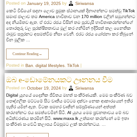
Posted on
by
January 19, 2025
Siriwansa
කෙටි වීඩියෝ සදහා ලොව ප්‍රමුක ස්ථානයක් දිනාගන්නට සමත්වූ TikTok
සමාජ ජාලාව තම America භාවිතාව වන 170 million වලින් සමුගන්නට
අද නියමිතව ඇත. ඒ එරට රජය විසින් තම පුරවැසි භාවිතාකරන්නන්ගේ
තොරතුරු වල සුරක්ෂිතතාවය මුල් කර ගනිමින් ඉදිරිපත් කල නෛතික
රාමුව සපුරනට අසමත්වීම නිසා වෙනි. එරට රජය යෝජනා කර තිබුනේ
චීන මූලික …
Continue Reading
→
Posted in
,
,
|
Ban
digital lifestyles
TikTok
ඔබ e-ඩොමේනයකට ඌනනය වීම
Posted on
by
October 19, 2024
Siriwansa
Digital යුගයේ දෛනික ජීවිතය මහත් සංකීර්ණයකි. මෙම සංකීර්ණ බව
පෞද්ගලික මට්ටමේ සිට වෘතීය මට්ටම දක්වා නෙක ආකාරයෙන් ඉතිර
පැතිර යමින් ඇත. විටක සමහර වෘතීන් සම්පූර්ණයෙන් අත්පත්
කරගන්නට එය සමත්වෙමින් සිටී. AI යුගය මෙම ප්‍රවනතාවය මේ බව
අධිත්වරණය කරමින් සිටී. www.maxa.lk උත්සාහ කරන්නේ මේ ඉතා
සංකීර්ණ සංවේධී කලාපය විමසුමට ලක් කරන්නටය. …