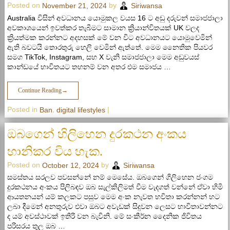
Posted on
by
November 21, 2024
Siriwansa
Australia විසින් අවධානය යොමුකල වයස 16 ට අඩු දරුවන් සමාජජාලා
අවකාශයෙන් ඉවත්කර තැබීමට සාමාන ක්‍රියාන්විතයක් UK වලද
ක්‍රියත්මක කරන්නට අදහසක් මේ වන විට අවධානයට යොමුවෙමින්
ඇති බවටයි තොරතුරු හෙලි වෙමින් ඇත්තේ. මෙම නෛතික පියවර
සමග TikTok, Instagram, සහ X වැනි සමාජජාලා මෙම අඩුවයස්
කාන්ඩයේ භාවිතයට තහනම් වන අතර එම සමාජය …
Continue Reading
→
Posted in
,
|
Ban
digital lifestyles
ඔබගෙන් හිලිහෙන දුරකථන අංකය
හානිකර විය හැක.
Posted on
by
October 12, 2024
Siriwansa
සමස්තය සරලව පවසන්නේ නම් මෙසේය. ඔබගෙන් ගිලිහෙන ජංගම
දුරකථනය අංකය පිලිබඳව ඔබ සැල්කිලිමත් වීම වැදගත් වන්නේ ඒවා හිමි
ආයතනයන් යම් කලකට පසුව මෙම අංක නැවත භවිතා කරන්නන් හට
ලබා දීමෙන් අනතුරුව එවා ඔබට අවැඩක් සිදුවන ලෙසට භාවිතාවන්නට
ද යම් අවස්ථාවක් ඉතිරි වන බැවිනි. මේ සංකීර්න දෛනික ජිවිතය
පරිසරය තුල ඔබ …