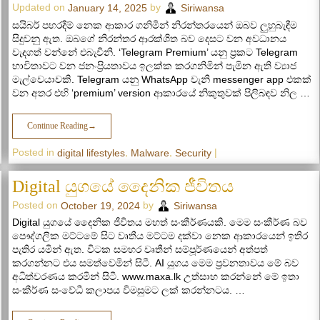
Updated on
by
January 14, 2025
Siriwansa
සයිබර් පහරදීම් නෙක ආකාර ගනිමින් නිරන්තරයෙන් ඔබව ලුහුබැඳීම
සිදුවනු ඇත. ඔබගේ නිරන්තර ආරක්ශිත බව දෙසට වන අවධානය
වැදගත් වන්නේ එබැවිනි. ‘Telegram Premium’ යනු ප්‍රකට Telegram
භාවිතාවට වන ජනංප්‍රියතාවය ඉලක්ක කරගනිමින් පැමින ඇති ව්‍යාජ
මැල්වෙයාවකි. Telegram යනු WhatsApp වැනි messenger app එකක්
වන අතර එහි ‘premium’ version ආකාරයේ නිකුතුවක් පිලිබඳව නිල …
Continue Reading
→
Posted in
,
,
|
digital lifestyles
Malware
Security
Digital යුගයේ දෛනික ජීවිතය
Posted on
by
October 19, 2024
Siriwansa
Digital යුගයේ දෛනික ජීවිතය මහත් සංකීර්ණයකි. මෙම සංකීර්ණ බව
පෞද්ගලික මට්ටමේ සිට වෘතීය මට්ටම දක්වා නෙක ආකාරයෙන් ඉතිර
පැතිර යමින් ඇත. විටක සමහර වෘතීන් සම්පූර්ණයෙන් අත්පත්
කරගන්නට එය සමත්වෙමින් සිටී. AI යුගය මෙම ප්‍රවනතාවය මේ බව
අධිත්වරණය කරමින් සිටී. www.maxa.lk උත්සාහ කරන්නේ මේ ඉතා
සංකීර්ණ සංවේධී කලාපය විමසුමට ලක් කරන්නටය. …