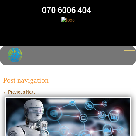
070 6006 404
Post navigation
←
Previous
Next
→