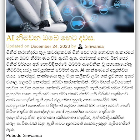
AI නිමවන ඔබේ හෙට දවස.
Updated on
by
December 24, 2023
Siriwansa
මිනිස් කථාන්දරය තුල කවරදාකවත් මින් පෙර හමු නොවුනු ආකාරයේ
දෙවන ඔබව නිර්මාණය වීම ඇරබී ඇත. එපමනක් නොව මින් පෙර
මිනිස් වර්ගයා අත් නොවිඳි තරමේ ඔබටම ආවේනික වූ සහයකයෝකු
නිමවීමද සරල කටයුත්තක් වෙමින් ඇත. AI තාක්ෂණයේ අපූරත්වය
එයය. තොරතුරු තාක්ෂණය තුල මෑත කලීනව ලබා ගත් ප්‍රවනතා අතර
විශාල ලෙසට තොරතුරු ගබඩා කරගන්නටත්, ඒවා මහත් වේගයෙන්
නැවත නැවත සකසා ගන්නට අවශ්‍ය සැකසුම් හැකියාවත් සමග වඩාත්
සුන්‍යම්‍ය භාෂා හැකියාව යන ඒවා එකට එක්ව මේ විශිෂ්ඨ හැකියාව
අපට ගෙනැවිත් ඇති අතර එලබෙන නුදුරු අනාගතයේදීම ඔබ
වෙනුවෙන් නෛතිකව පිලිගත් දෙවන ඔබක් ඔබ වෙනු වෙන් පෙනී
සිටීම නැතිනම් පෞද්ගලික හෝ ආයතනික දෙවන නැතිනම්
ඉලෙක්ට්‍රොනික අනන්‍යතා එකිනෙකා හමුවීම, අන්තර්ක්‍රියාකිරීම
සරල භාවිතාවක් වනු ඇති බවට දැනටමත් පෙරසලකුනු පැමිනෙමින්
ඇත.
Pubudu Siriwansa