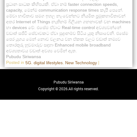
ප්‍රධාන සාධක කිහිපයකි. ඒවා නම් faster connection speeds,
capacity, මෙන්ම communication response times කැපී පෙනේ.
මේවා භාවිතාව සමග ඉහල නැංවෙන්නට නියමිත ප්‍රමුකභාවිතාවන්
අතර Internet of Things නැතිනම් බිලියන ගනනාවක් වන machines
හා devices වේ. එසේම ඒවාට Real-time control අවශ්‍යවන්නේ
වඩාත් සජීවී සේවාවකට ඒවා සුදානම්ව සිටිය යුතු නිසාවෙනි. එසේම
පෙර යුගය මෙන් නොව චලනය වන ඒකක වලට වඩාත් නම්‍යව
තොරතුරු හුවමාරුව සදහා Enhanced mobile broadband
අවශ්‍යතාවය වඩාත් අවශ්‍ය වෙමින් ඇත.
Pubudu Siriwansa
Posted in
,
,
|
5G
digital lifestyles
New Technology
Pubudu Siriwansa
Copyright © 2026.All rights reserved.