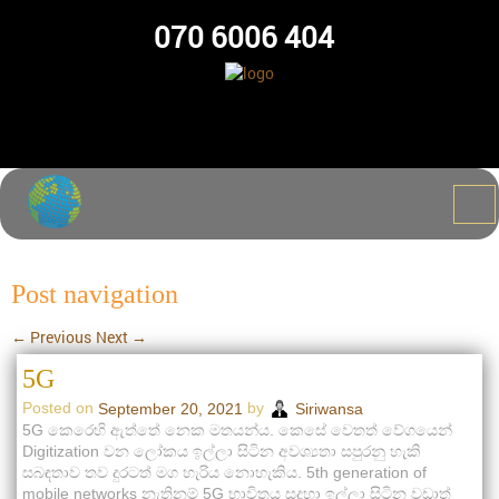
070 6006 404
Post navigation
←
Previous
Next
→
5G
Posted on
by
September 20, 2021
Siriwansa
5G කෙරෙහි ඇත්තේ නෙක මතයන්ය. කෙසේ වෙතත් වේගයෙන්
Digitization වන ලෝකය ඉල්ලා සිටින අවශ්‍යතා සපුරනු හැකි
සබඳතාව තව දුරටත් මග හැරිය නොහැකිය. 5th generation of
mobile networks නැතිනම් 5G භාවිතය සදහා ඉල්ලා සිටින වඩාත්