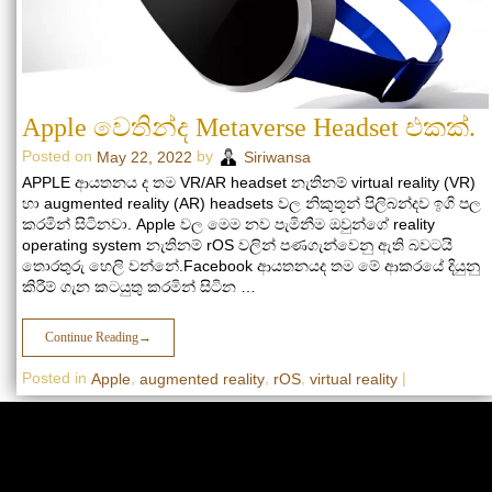
Apple වෙතින්ද Metaverse Headset එකක්.
Posted on
by
May 22, 2022
Siriwansa
APPLE ආයතනය ද තම VR/AR headset නැතිනම් virtual reality (VR)
හා augmented reality (AR) headsets වල නිකුතූන් පිලිබන්දව ඉගි පල
කරමින් සිටිනවා. Apple වල මෙම නව පැමිනීම ඔවුන්ගේ reality
operating system නැතිනම් rOS වලින් පණගැන්වෙනු ඇති බවටයි
තොරතුරු හෙලි වන්නේ.Facebook ආයතනයද තම මේ ආකරයේ දියුනු
කිරීම් ගැන කටයුතු කරමින් සිටින …
Continue Reading
→
Posted in
,
,
,
|
Apple
augmented reality
rOS
virtual reality