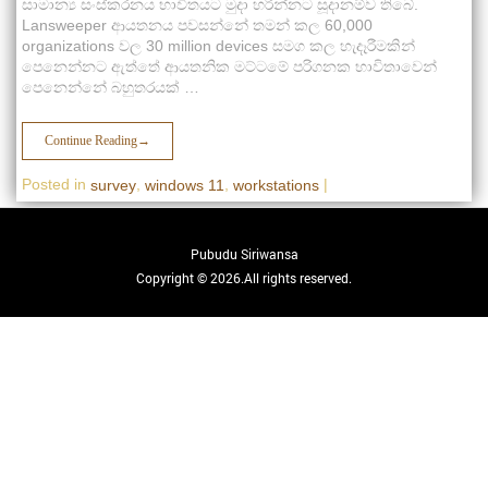
සාමාන්‍ය සංස්කරනය භාවිතයට මුදා හරින්නට සූදානම්ව තිබේ.
Lansweeper ආයතනය පවසන්නේ තමන් කල 60,000
organizations වල 30 million devices සමග කල හැදෑරීමකින්
පෙනෙන්නට ඇත්තේ ආයතනික මට්ටමේ පරිගනක භාවිතාවෙන්
පෙනෙන්නේ බහුතරයක් …
Continue Reading
→
Posted in
,
,
|
survey
windows 11
workstations
Pubudu Siriwansa
Copyright © 2026.All rights reserved.