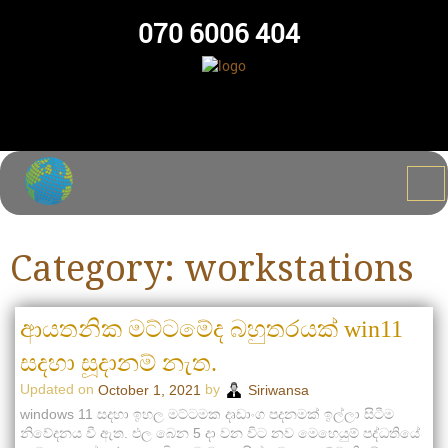
070 6006 404
Category:
workstations
ආයතනික මට්ටමේද බහුතරයක් win11
සදහා සූදානම් නැත.
Updated on
by
October 1, 2021
Siriwansa
windows 11 සදහා ඉහල මට්ටමක දෘඩාංග පදනමක් ඉල්ලා සිටීම
නිවේදනය වී ඇත. එල බෙන 5 දා වන විට නව මෙහෙයුම් පද්ධතියේ