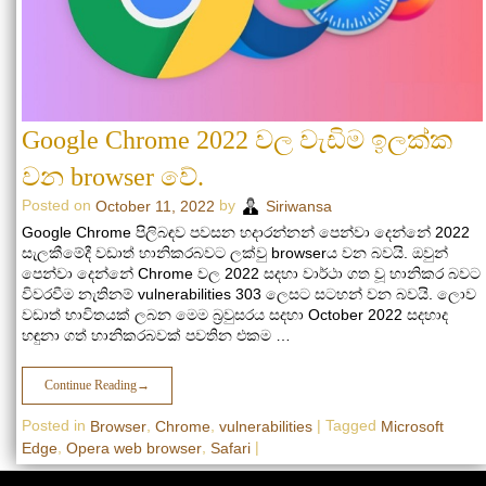
Google Chrome 2022 වල වැඩිම ඉලක්ක
වන browser වේ.
Posted on
by
October 11, 2022
Siriwansa
Google Chrome පිලිබඳව පවසන හදාරන්නන් පෙන්වා දෙන්නේ 2022
සැලකීමේදී වඩාත් හානිකරබවට ලක්වු browserය වන බවයි. ඔවුන්
පෙන්වා දෙන්නේ Chrome වල 2022 සදහා වාර්ථා ගත වූ හානිකර බවට
විවරවීම නැතිනම් vulnerabilities 303 ලෙසට සටහන් වන බවයි. ලොව
වඩාත් භාවිතයක් ලබන මෙම බ්‍රවුසරය සදහා October 2022 සදහාද
හඳුනා ගත් හානිකරබවක් පවතින එකම …
Continue Reading
→
Posted in
,
,
|
Tagged
Browser
Chrome
vulnerabilities
Microsoft
,
,
|
Edge
Opera web browser
Safari