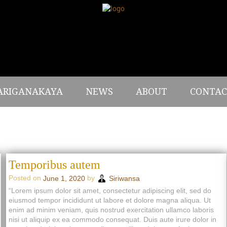
ARIGANAKAYA
NEWS
ABOUT
CONTAC
Temporibus autem
Posted on
by
June 1, 2020
Siriwansa
“Lorem ipsum dolor sit amet, consectetur adipiscing elit, sed do
eiusmod tempor incididunt ut labore et dolore magna aliqua. Ut
enim ad minim veniam, quis nostrud exercitation ullamco laboris
nisi ut aliquip ex ea commodo consequat. Duis aute irure dolor in