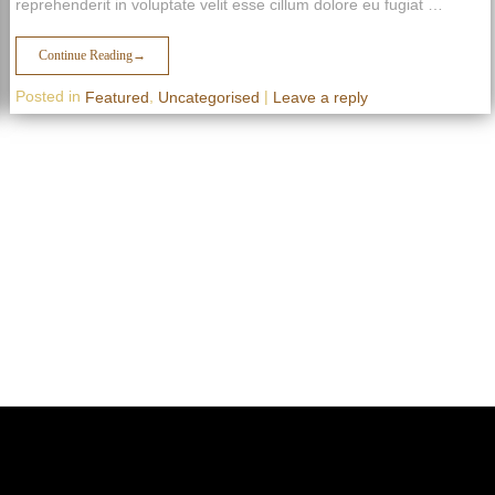
reprehenderit in voluptate velit esse cillum dolore eu fugiat …
Continue Reading
→
Posted in
,
|
Featured
Uncategorised
Leave a reply