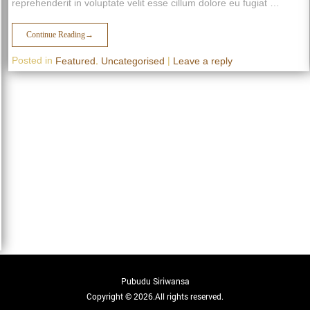
reprehenderit in voluptate velit esse cillum dolore eu fugiat …
Continue Reading
→
Posted in
,
|
Featured
Uncategorised
Leave a reply
Pubudu Siriwansa
Copyright © 2026.All rights reserved.