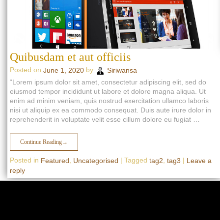
Quibusdam et aut officiis
Posted on
by
June 1, 2020
Siriwansa
“Lorem ipsum dolor sit amet, consectetur adipiscing elit, sed do
eiusmod tempor incididunt ut labore et dolore magna aliqua. Ut
enim ad minim veniam, quis nostrud exercitation ullamco laboris
nisi ut aliquip ex ea commodo consequat. Duis aute irure dolor in
reprehenderit in voluptate velit esse cillum dolore eu fugiat …
Continue Reading
→
Posted in
,
|
Tagged
,
|
Featured
Uncategorised
tag2
tag3
Leave a
reply