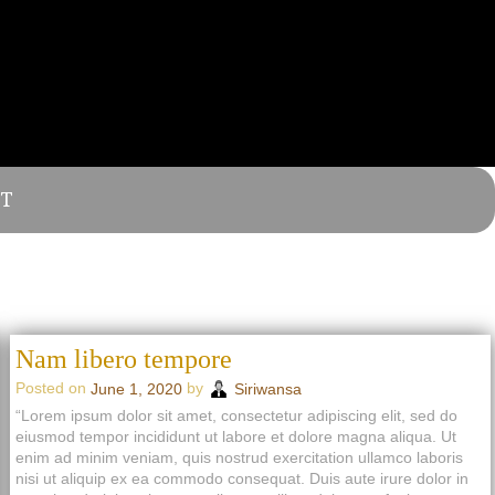
T
Nam libero tempore
Posted on
by
June 1, 2020
Siriwansa
“Lorem ipsum dolor sit amet, consectetur adipiscing elit, sed do
eiusmod tempor incididunt ut labore et dolore magna aliqua. Ut
enim ad minim veniam, quis nostrud exercitation ullamco laboris
nisi ut aliquip ex ea commodo consequat. Duis aute irure dolor in