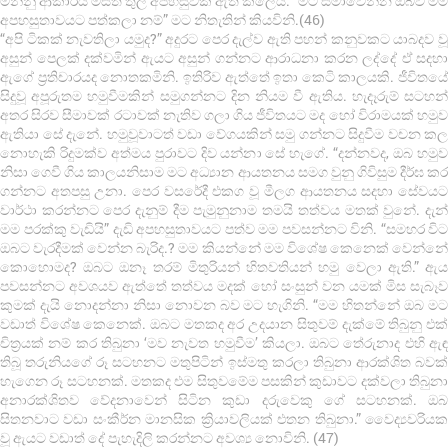
මනිනු ආකාරය මසිත තුල අපහසුවක් ඇති කලේය. “මට සමාවෙන්න ඔබව මම
අපහසුතාවයට පත්කලා නම්” මට නිතැතින් කියවිනි.(46)
“අපි ටිකක් නැවතිලා යමුද?” අදුරට පෙර දැල්ව ඇති පහන් කනුවකට යාබදව වූ
අසුන් පෙලක් දක්වමින් ඇයට අසුන් ගන්නට ආරාධනා කරන ලද්දේ ඒ සදහා
ඇගේ ප්‍රතිචාරයද නොතකමිනි. ඉතිරිව ඇත්තේ ඉතා කෙටි කාලයකි. ජීවිතයේ
සිදුවූ අපූරුතම හමුවීමකින් සමුගන්නට දින නියම වී ඇතිය. හැදෑරුම් සටහන්
අතර සිරව සීමාවක් රටාවක් නැතිව ගලා ගිය ජීවිතයට මද හෝ විරාමයක් හමුව
ඇතියා සේ දැනේ. හමුවූවාටත් වඩා වේගයකින් සමු ගන්නට සිදුවීම වචන කල
නොහැකි රිදුමක්ව අත්මය පුරාවට දිව යන්නා සේ හැගේ. “දන්නවද, ඔබ හමුව
නිසා ගෙවී ගිය කාලයනිසාම මට අධ්‍යාන ආයතනය සමග වුනු ගිවිසුම දීර්ඝ කර
ගන්නට අතපසු උනා. පෙර වසරේදී එකග වූ මීලග ආයතනය සදහා සේවයට
වාර්ථා කරන්නට පෙර දැනුම් දීම පැමුනුනාම තමයි තත්වය මතක් වුනේ. දැන්
මම පරක්කු වැඩියි” දැඩි අපහසුතාවයට පත්ව මම පවසන්නට විනි. “සමහර විට
ඔබට වැරදීමක් වෙන්න බැරිද.? මම කියන්නේ මම විශේෂ කෙනෙක් වෙන්නේ
කොහොමද? ඔබට ඔනෑ තරම් මිතුරියන් හිතවතියන් හමු වෙලා ඇති.” ඇය
පවසන්නට අවශයව ඇත්තේ තත්වය මදක් හෝ සංසුන් වන යමක් මිස සැබෑව
කුමක් දැයි නොදන්නා නිසා නොවන බව මට හැගිනි. “මම හිතන්නේ ඔබ මට
වඩාත් විශේෂ කෙනෙක්. ඔබට මතකද අර උදයාන සිතුවම් දැක්මේ තිබුනු එක්
චිත්‍රයක් නම් කර තිබුනා ‘මව නැවත හමුවීම’ කියලා. ඔබට තේරුනාද එහි ඇඳ
තිබූ තරුනියගේ රූ සටහනට මතුපිටින් ඉස්මතු කරලා තිබුනා ආරක්ශිත බවක්
හැගෙන රූ සටහනක්. මතකද එම සිතුවමේම පසකින් කුඩාවට දක්වලා තිබුනා
අනාරක්ශිතව වේදනාවෙන් සිටින කුඩා දරුවෙකු ගේ සටහනක්. ඔබ
සිතනවාට වඩා සංකීර්න මානසික ක්‍රියාවලියක් එතන තිබුනා.” වෛද්‍යවරියක
වූ ඇයට වඩාත් දේ පැහැදිලි කරන්නට අවශ්‍ය නොවිනි. (47)