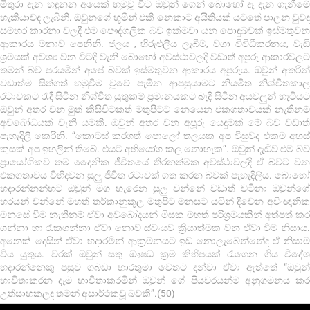
මිතුරා දැන හඳුනන අයෙක් හමුවූ විට ඔවුන් ගෙන් බොහෝ දෑ දැන ගැනීමේ
හැකියාවද ලැබිනි. ඔවුනගේ භූමීන් එකි නෙකාට අයිතියක් යටතේ පාලන වුවද
සමහර කාරනා වලදී එම පෞද්ගලික බව ඉක්මවා යන පොඳුබවක් ඉස්මතුවන
ආකාරය මනාව පෙනිනි. ජලය , හිරුඑලිය ලැබීම, වගා විවිධීකරනය, වැඩි
ශ්‍රමයක් අවශ්‍ය වන විටදී වැනි බොහෝ අවස්ථාවලදී වඩාත් අපූරු ආකාරවලට
තමන් බව පරයමින් අපේ බවක් ඉස්මතුවන ආකාරය අපූරුය. ඔවුන් අතරින්
වඩාත්ම සිත්ගත් හමුවීම වූවේ පැමින ආපසුයාමට නියමිත නිශ්චිතකාල
රටාවකට ‍රැදී සිටින නිශ්චිත යුතුකම් ප්‍රමානයකට බැදී සිටින අයවලුන් හැටියට
ඔවුන් අතර වන මුත් කිසිවිටකත් මතුපිටට නෙයෙන එකගතාවයක් නැතිනම්
අවබෝධයක් වැනි යමකි. ඔවුන් අතර වන අපූරු යෙදුමක් මේ බව වඩාත්
පැහැදිලි කෙරිනි. “කොටස් කරගත් පොලෝ තලයක අප විසුවද එකම අහස්
කුසක් අප ඉහලින් තිබේ. එයට අභියෝග කල නොහැක”. ඔවුන් දැඩිව එම බව
ප්‍රායෝගිකව තම දෛනික ජීවිතයේ තීරනත්මක අවස්ථාවල්දී ඒ බවට වන
එකගතාවය විහිදවන සුලු ජීවිත රටාවක් ගත කරන බවක් පැහැදිලිය. බොහෝ
හදාරන්නන්හට ඔවුන් මග හැරෙන සුලු වන්නේ වඩාත් වටිනා ඔවුන්ගේ
හරයන් වන්නේ මහත් තර්කානුකූල මතුපිට මනසට යටින් දිවෙන අවිංඥානික
මනසේ වීම නැතිනම් ඒවා අවබෝදයන් මිසක මහත් පරිශ්‍රමයකින් අත්පත් කර
ගන්නා හා ‍රැකගන්නා ඒවා නොව ස්වංයව ක්‍රියාත්මක වන ඒවා වීම නිසාය.
අනෙක් දෙසින් ඒවා හදාරමින් ආක්‍රමනයට ඉඩ නොලැබෙන්නේද ඒ නිසාම
විය යුතුය. වරක් ඔවුන් සතු ඖෂධ ක්‍රම කිහිපයක් ‍රැගෙන ගිය විදේශ
හදාරන්නෙකු පසුව ගබඩා භාරතුමා වෙතට දන්වා ඒවා ඇත්තේ “ඔවුන්
භාවිතාකරන දෑම භාවිතාකරමින් ඔවුන් ගේ පියවරයන්ම අනුගමනය කර
උත්සාහකලද තමන් අසාර්ථකවූ බවකි”.(50)