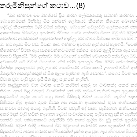
තරුමිනිසුන්ගේ කථාව…(8)
“ඔබ දන්නවද මම මහත්සේ ප්‍රිය කරන ලේඛකයෙකු සටහන් කරනවා ,
බොහොමයක් මිනිස්සු මිය යන්නේ ලෝකයට කියන්න තියෙන බොහෝ
දේවල් කියාගන්න බැරි වීමත් සමගලු. බොහෝ වෙලාවට ලෝකයෙන් එන
ආකෘතියක සිරවෙලා අසරනව ජීවිතය ගෙවා ගන්නවා මිසක ඔවුන්ට ඔවුන්
වෙන්නට අවස්ථාවක් හමුවෙන්නේ නැතිලු. මම ඒ බව විස්වාස කරනවා ඔබ…”
මා හට ඇයව මීට වඩා විවෘත තබා ගන්නට අවශ්‍යව ඇත්තසේ හැගෙයි. “මටත්
හිතෙනවා” විටක ඇය සැගවෙන්නට මහත් දක්ශය. දෙබස් තුලදී විටක ඇය එය
මනාව සිදුකරයි. “මම දන්නවා මම බොහෝ සෙයින් වෙහෙසට පත්වෙලා බව,
අවශ්‍යයයි මේ බවින් මිදෙන්න. ඒත් හරිම අපහසුයි ඒක. ඔබට තේරෙනවද
මිනිස්සු හුදකලාවට හුරු උනාම කොයිතරම් වේදනාකාරී උනතේ බවින් අත්
මිදෙන්න අකමැත්තකුත් ඒ සිත තුලම පැත්තක ඇති වෙනවා”. සමහර විටක මා
විවෘත වූවා වැඩි වූවා දෑයි සිත තුල සැකයක් නැගිනි.
එම කදුමුදුනතට වන මාවත කෙටි කරමින් අතුරු පා මාවතක්ද සකස් කර
තිබින. අතර මැද විසිතුරු වගාවකින් යුත් එම භූමියේ තැනින් තැන අලංකාර
කැටයමින් සැරසූ පහන් කනු මහත් විසිතුරු බවක් ගෙනදිනි. තැනින් තැන
පිහිටවා තිබූ ආසන රවුම් විටක අප අධ්‍යාන ආයතනයේ කුඩා කන්ඩායම්
සාකච්චා සදහාද යොදා ගැනිනි. විටක එවැනි දේ සදහා පැමිනෙන කන්ඩායම්
අතර මදක් වැඩි හඬින් නැගෙන දෙබස් සංචාරකයෙකු පැමිනෙනු දකින් සැනින්
පහත්ව යයි. එකිනෙකාට ගරුකිරීම එම නගර ආශ්‍රිත මා දු‍ටු තවත් අපූරුම
සිරිතකි. ඔවුන් එහිදී බොහෝ විට ඔවුනගේ තරාතිරම් නොසලකමින් ඒ දේ
සිදුකරන්නට අවශ්‍ය තරමේ සංහිඳියාවකින් යුත්ත අය වූහ. ඇය නිහඬවම පියවර