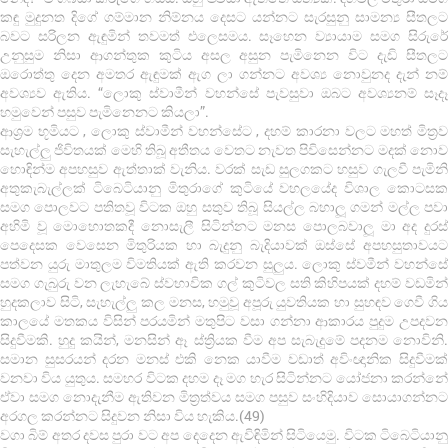
කඳු මුදුනත දිගේ ගම්මාන නිම්නය දෙසට යන්නට සැරසුනු සාමන්‍ය සීතලට
බවට සරිලන ඇඳුමින් තවමත් එලෙසමය. සෑහෙන ව්‍යායාම සමග සිරුරේ
උනුසුම නිසා ආගන්තුක කුටිය අසල අසුන පැමිනෙන විට දැඩි සීතලට
ඔරොත්තු දෙන අමතර ඇඳුමක් ඇග ලා ගන්නට අවශ්‍ය නොවුනද දැන් නම්
අවශ්‍යව ඇතිය. “ලොකු ස්වාමීන් වහන්සේ පැවසුවා ඔබට අවශ්‍යනම් සෑදෑ
හමුවෙන් පසුව පැමිනෙනට කියලා”.
ආශ්‍රම භූමියට , ලොකු ස්වාමීන් වහන්සේට , දහම් කාරනා වලට මහත් මිත්‍රව
සැහැල්ලු ජිවිතයක් මෙහි තිබූ අතීතය වෙතට නැවත පිවිසෙන්නට මදක් නොව
හොඳින්ම අපහසුව ඇත්තාක් වැනිය. වරක් සැඩ සුලගකට හසුව ගැලවී පැමිනි
අතුකැබැල්ලක් ටිබෙටියානු මිතුරාගේ කුටියේ වහලයේද විශාල කොටසක
සමග පොලවට පතිතවූ විටක ඔහු සතුව තිබූ සියල්ල බහාලූ ගමන් මල්ල පවා
අහිමි වූ මොහොතකදී නොසැලී සිටින්නට මනස පොලබවාලූ මා අද දුරස්
පෙදෙසක වෙසෙන මිතුරියක හා බැදුනු බැදියාවක් ඔස්සේ අපහසුතාවයට
පත්වන යුරු මාතුලම විමතියක් ඇති කරවන සුලුය. ලොකු ස්වමීන් වහන්සේ
සමග ගැබුරු වන ලැහැබේ ස්වභාවික ගල් කුටිවල සති කිහිපයක් දහම් වඩමින්
හුදකලාව සිටි, සැහැල්ලු කල මනස, හමුවූ අපූරු යුවතියක හා සුහඳව ගෙවී ගිය
කාලයේ මතකය විසින් පරයමින් මතුපිට වසා ගන්නා ආකාරය පුදුම උපදවන
සිදුවීමකි. හුදු කයින්, මනසින් ඈ ස්ත්‍රියක වීම අප සැබැදුමේ පදනම නොවිනි.
සමාන සුසරයන් දරන මනස් එකි නෙක යාවීම වඩාත් අවිංඥානික සිදුවීමක්
වනවා විය යුතුය. සමහර විටක දහම දෑ මග හැර සිටින්නට යෝජනා කරන්නේ
ඒවා සමග නොදැනීම ඇතිවන මිත්‍රත්වය සමග පසුව සංහිදියාව සොයාගන්නට
අරගල කරන්නට සිදුවන නිසා විය හැකිය.(49)
වගා බිම් අතර දවස පුරා වට අප දෙදෙන ඇවිඳිමින් සිටියෙමු. විටක ටිබෙටියානු