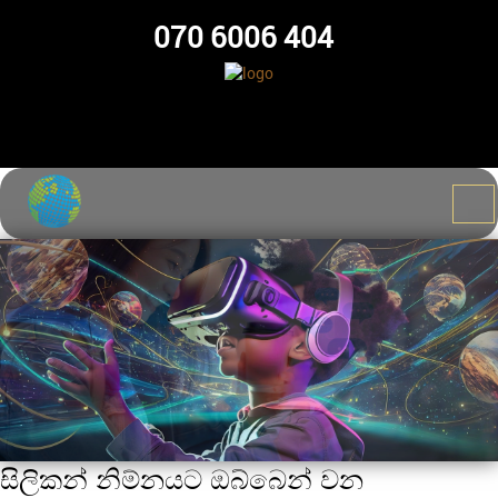
070 6006 404
සිලිකන් නිම්නයට ඔබ්බෙන් වන