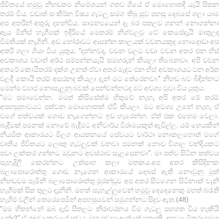
ජීවිතයේ හමුවූ නිහඬතම නිමේශයන් ගතව ගියේ ඒ මොහොතදී යැයි සිතන
තරම් විය. වඩාත් සංකීර්න විෂය ගැටලු සමග තිබූ සුව පහසු දෙබසේ ගලා යාම
අප අතරින් අතුරු දහන්විය. සාමන්‍යයෙන් දෑ බර පතලව ගනන් නොගන්නා
ඇය මිනිස් හැගීමක් ඉදිරියේ මෙතරම් නිශ්චලවූ වේ කෙසේදැයි මාතුලද
විමතියක් නැගිනි. අඩ හෝරාවට ආසන්න කාලයක් වචනයකුදු නොදොඩා අප
අතරි ගලා ගියා විය යුතුය. “දන්නවද, වචන වලට වඩා වචන අතර එන හිස්
අවකාශය වඩාත් අර්ථ සම්පන්නයැයි සමහරුන් කියලා තිබෙනවා. අපි වචන
අතරේ කොයිතරම් දක්ශ උනත් ඒවා අතර මැදට එන හිස් අවකාශයට වන අර්ත
වලදී කොයි තරම් අසරනද කියලා දැන් මට තේරෙනවා.” නිහඬ බව බිඳින්නට
මෙන්ම ව්‍යාජ නොසැලුනු බවක් පෙන්වන්නටද මට අවශ්‍ය වූවා විය යුතුය.
“මට සමාවෙන්න. මමත් කිසිසේත්ම හිතුවේ නැහැ අපි අතර මේ තරම්
අපහසුතාවයට පත්වන මොහොතක් ඒවි කියලා. මට අවශ්‍ය උනේ නැහැ ඒ
වගේ තත්වයක් ගොඩ නැගෙන්නට ඉඩ හැරෙන්න. ඒත් එක එහෙම වෙලා.
බෑදීමක් පමනක් නොවේ බැදීමට අනිවාර්ය විරාමයකුත් ඇවිල්ල. යම් හෙයකින්
නියමිත ආකාරයට මීලග ආයතනයේ සේවයට වාර්ථා නොකලහොත් මගේ
වෘතීය ජීවිතයට ලොකු ගැටලුවක් වනවා පමනක් නොව විශාල වන්දියකට
පවා ලක්කර ගන්නට ඔවුනට අවස්ථාව සැලසෙනවා”. මා පත්ව සිටින තත්වය
පැහැදිලි කෙරන්නට උත්සාහ කලා මතකය.අප අතර කිසිදිනක
බලාපොරොත්තු ගොඩ නැගෙන ආකාරයේ දෙබස් ඇති නොවුනු මුත්
නිහඬවම පැමිනි බලාපොරොත්තු මුරන්ඩුව අප අතර සිටගෙන සිටිනාක් වැනි
හැගීමක් සිත තුලට දැනිනි. මහත් සැහැල්ලුවෙන් හමුවූ දෙදෙනෙකු මහත් බ‍රැති
හැගීම් වලින් තෙරෙපෙමින් අපහසුවෙන් සමුගන්නට සිදුව ඇත.(48)
“මම හිතන්නේ ඔබ දැඩි සීතලට නිරාවරනය වීම ගැටලු සහගත විය හැකියි
නේද?” ඒ ගබඩා කරුගේ හඬය. ඔහු පවසා ඇත්තේ සත්‍යකි. දහවල මිතුරා සමග