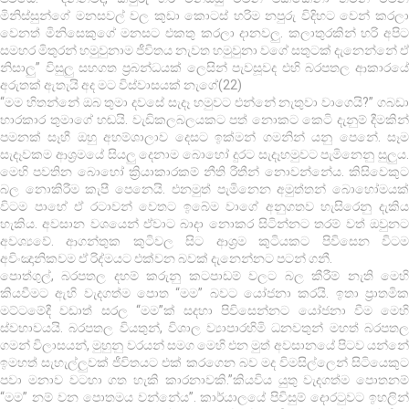
මිනිස්සුන්ගේ මනසවල් වල කුඩා කොටස් හරිම නපුරු විදිහට වෙන් කරලා
වෙනත් මිනිසෙකුගේ මනසට එකතු කරලා දානවලු. කලාතුරකින් හරි අපිට
සමහර මිතුරන් හමුවුනාම ජීවිතය නැවත හමුවුනා වගේ සතුටක් දැනෙන්නේ ඒ
නිසාලු” විසුලු සහගත ප්‍රබන්ධයක් ලෙසින් පැවසූවද එහි බරපතල ආකාරයේ
අරුතක් ඇතැයි අද මට විස්වාසයක් නැගේ(22)
“මම හිතන්නේ ඔබ තුමා දවසේ සැදෑ හමුවට එන්නේ නැතුවා වාගෙයි?” ගබඩා
භාරකාර තුමාගේ හඬයි. වැඩිකලබලයකට පත් නොකට කෙටි දැනුම් දීමකින්
පමනක් සෑහී ඔහු අහම්ශාලාව දෙසට ඉක්මන් ගමනින් යනු පෙනේ. සෑම
සැදෑවකම ආශ්‍රමයේ සියලු දෙනාම බොහෝ දුරට සැදෑහමුවට පැමිනෙනු සුලුය.
මෙහි පවතින බොහෝ ක්‍රියාකාරකම් නීති රීතීන් නොවන්නේය. කිසිවෙකුට
බල නොකිරීම කැපී පෙනෙයි. එනමුත් පැමිනෙන අමුත්තන් බොහෝමයක්
විටම පාහේ ඒ රටාවන් වෙතට ඉබේම වාගේ අනුගතව හැසිරෙනු දැකිය
හැකිය. අවසාන වශයෙන් ඒවාට බාදා නොකර සිටින්නට තරම් වත් ඔවුනට
අවශ්‍යවේ. ආගන්තුක කුටිවල සිට ආශ්‍රම කුටියකට පිවිසෙන විටම
අවිංඤානිකවම ඒ රිද්මයට එක්වන බවක් දැනෙන්නට පටන් ගනී.
පොත්ගුල්, බරපතල දහම් කරුනු කටපාඩම් වලට බල කීරීම් නැති මෙහි
කියවීමට ඇහි වැදගත්ම පොත “මම” බවට යෝජනා කරයි. ඉතා ප්‍රාතමික
මට්ටමේදී වඩාත් සරල “මම”ක් සදහා පිවිසෙන්නට යෝජනා වීම මෙහි
ස්වභාවයයි. බරපතල වියතුන්, විශාල ව්‍යාපාරහිමි ධනවතුන් මහත් බරපතල
ගමන් විලාසයන්, මුහුනු වරයන් සමග මෙහි එන මුත් අවසානයේ පිටව යන්නේ
ඉමහත් සැහැල්ලුවක් ජීවිතයට එක් කරගෙන බව මද විමසිල්ලෙන් සිටියෙකුට
පවා මනාව වටහා ගත හැකි කාරනාවකි.”කියවිය යුතු වැදගත්ම පොතනම්
“මම” නම් වන පොතමය වන්නේය”. කාර්යාලයේ පිවිසුම් දොර‍ටුවට ඉහලින්