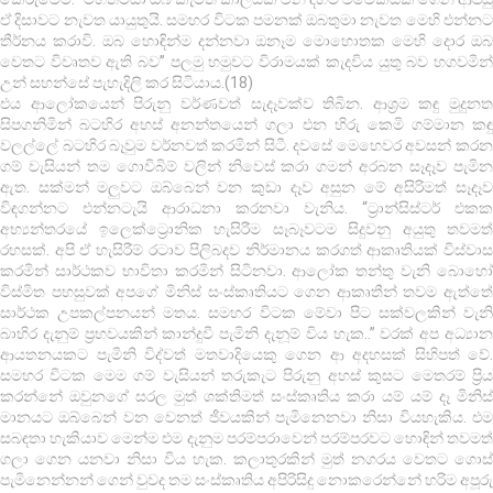
ඒ දිසාවට නැවත යායුතුයි. සමහර විටක පමනක් ඔබතුමා නැවත මෙහි එන්නට
තීර්නය කරාවි. ඔබ හොඳින්ම දන්නවා ඔනෑම මොහොතක මෙහි දොර ඔබ
වෙතට විවෘතව ඇති බව” පලමු හමුවට විරාමයක් කැදවිය යුතු බව හගවමින්
උන් සහන්සේ පැහැදිලි කර සිටියාය.(18)
එය ආලෝකයෙන් පිරුනු වර්ණවත් සැදෑවක්ව තිබින. ආශ්‍රම කඳු මුදුනත
සිපගනිමින් බටහිර අහස් අනන්තයෙන් ගලා එන හිරු කෙමි ගම්මාන කඳු
වලල්ලේ බටහිර බෑවුම වර්නවත් කරමින් සිටී. දවසේ මෙහෙවර අවසන් කරන
ගම් වැසියන් තම ගොවිබිම් වලින් නිවෙස් කරා ගමන් අරබන සෑදෑව පැමින
ඇත. සක්මන් මලුවට ඔබ්බෙන් වන කුඩා දෑව අසුන මේ අසිරිමත් සෑදෑව
විඳගන්නට එන්නටැයි ආරාධනා කරනවා වැනිය. “ට්‍රාන්සිස්ටර් එකක
අභ්‍යන්තරයේ ඉලෙක්ට්‍රොනික හැසිරීම සෑබෑවටම සිදුවනු අයුතු තවමත්
රහසක්. අපි ඒ හැසිරීම් රටාව පිලිබදව නිර්මානය කරගත් ආකෘතියක් විස්වාස
කරමින් සාර්ථකව භාවිතා කරමින් සිටිනවා. ආලෝක තන්තු වැනි බොහෝ
විස්මිත පහසුවක් අපගේ මිනිස් සංස්කෘතියට ගෙන ආකෘතීන් තවම ඇත්තේ
සාර්ථක උපකල්පනයන් මතය. සමහර විටක මේවා පිට සක්වලකින් වැනි
බාහිර දැනුම් ප්‍රභවයකින් කාන්දුවී පැමිනි දැනූම් විය හැක..” වරක් අප අධ්‍යාන
ආයතනයකට පැමිනි විද්වත් මතවාදියෙකු ගෙන ආ අදහසක් සිහිපත් වේ.
සමහර විටක මෙම ගම් වැසියන් තරුකැට පිරුනු අහස් කුසට මෙතරම් ප්‍රිය
කරන්නේ ඔවුනගේ සරල මුත් ශක්තිමත් සංස්කෘතිය කරා යම් යම් දෑ මිනිස්
මානයට ඔබ්බෙන් වන වෙනත් ජීවයකින් පැමිනෙනවා නිසා වියහැකිය. එම
සබඳතා හැකියාව මෙන්ම එම දැනුම පරම්පරාවෙන් පරම්පරවට හොඳින් තවමත්
ගලා ගෙන යනවා නිසා විය හැක. කලාතුරකින් මුත් නගරය වෙතට ගොස්
පැමිනෙන්නන් ගෙන් වුවද තම සංස්කෘතිය අපිරිසිදු නොකරෙන්නේ හරිම අපූරු