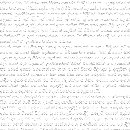
සමහර විටක ඔබ සිතාගෙන සිටිනා ආකාරය වැරදි විය හැක. ලොකු ස්වාමීන්
වහන්සේ මහන දිවියට පැමින ඇත්තේ ජීවිතයෙන් පලායමින් නොවේය යන්න
සත්‍යකි. යුරෝපියානු ප්‍රකට සරසවියක දර්ශනය පිලිබදව මහාචාර්යවරයෙකු
ලෙසට කර ඇති ඔහු අතීතයේ සිට අද දක්වා වූ නෙක ආකාරයේ ලොව
පිලිබදව අරුත් ගැන්වූ දර්ශනයන් අතර සරමින් සිටින අතර දහම පිලිබදව වැඩි
දුර සොයන්නට පෙලබ ඇත. “වඩාත් සතුටින් පිරි ජීවිතයක් සොයා මම මෙහි
පැමිනියෙමි” ඒ උන් වහන්සේගේම වචනය. “ඒ තීර්නය නිවැරදි බව අද මට
ප්‍රත්‍යක්ශය” ඒ ද උන්වහන්සේගෙම වචනය.
මට කියන්න ඔබ සිත තුල වන ඇය ගැන මතකයන්. සැත්කම් පිලිබදව ප්‍රවීන
වෛද්‍ය වරයෙක් සියුම් සැත්කමකට පිවිසෙන්නා සේය. “මට කියන්න ඔබ
බැදුනේ ඇයගේ රූ සිරියටද, නැතිනම් කටහඬටද සමහර වෙලාව ඇගේ ගමන්
විලා සයක් වැනි දෙයකට”. උන්වහන්සේ “ජීවිත” විරෝධී බවක් කවර දාකවත්
තම දෙබස් අතරට ගෙනෙන්නේ නැත. මනෝ විද්‍යාව පිලිබදව වූ දැනුමින් ද
මෙහෙය වෙමින් අනකාගේ සිත ගසා වසා දමනවා වෙනුවට සියුම් ලෙසට
බැදීම මතූකර ගන්නටත් එය විමසා බලන්නට සැත්කම් මෙසය මතට ගෙන
දමන්න්ටත් දක්ශ වන්නේය. පැහැදිලි කර දෙන මුත් තීර්න ගැනීමේ අයිතිය
අනෙකාට දෙන්නට හැම විටම උන් වහන්සේ කටයුතු කරයි.
සමහර සති අන්තවලදී එම කුඩා නගරය අවසානයේ වන විශාල ගොවිපොලට
සිමා වෙමින් නැගී සිටින උසැති කඳු පන්තිය තරනය කරන්නට අප ගිය ගමන්
වැනි විවිධ දෑ මා උන්වහන්සේ වෙතට පැහැදිලි කරන්න්ට උත්සාහ කලෙමි. අප
අතර නෙක විෂයන් පිලිබදව වූ දොඩමලුවීම් පැහැදිලි කලෙමි. ඇයගේ අපූර්ව
වාග් විලාශය, එම දැනුම ගැන වන යහපත් දැක්ම මට ගැගුන ආකාරය, විටක
හෝරා ගනන් අනෙකාට සවන් දෙන්නට වන ශාන්තිමත් මනස මම පැහැදිලි
කෙරුවෙමි. “මහත්මයා ඔබ කැමති කාලයක් වන දහම් විවෙකයක් ගෙන ආපසු