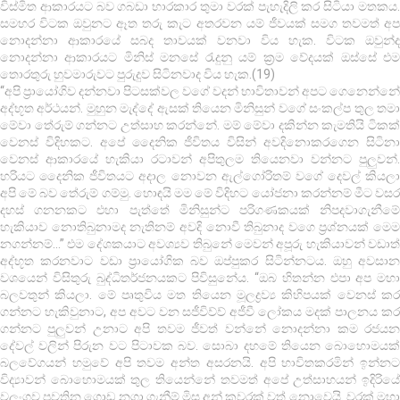
විස්මිත ආකාරයට බව ගබඩා භාරකාර තුමා වරක් පැහැදිලි කර සිටියා මතකය.
සමහර විටක ඔවුනට ඈත තරු කැට අතරවන යම් ජීවයක් සමග තවමත් අප
නොදන්නා ආකාරයේ සබද තාවයක් වනවා විය හැක. විටක ඔවුන්ද
නොදන්නා ආකාරයට මිනිස් මනසේ ‍රැදුනු යම් ක්‍රම වේදයක් ඔස්සේ එම
තොරතුරු හුවමාරුවට පුරුදුව සිටිනවාද විය හැක.(19)
“අපි ප්‍රායෝගිව දන්නවා පිටසක්වල වගේ වදන් භාවිතාවන් අපට ගෙනෙන්නේ
අද්භූත අර්ථයන්. මුහුන මැද්දේ ඇසක් තියෙන මිනිසුන් වගේ සංකල්ප තුල තමා
මේවා තේරුම් ගන්නට උත්සාහ කරන්නේ. මම් මේවා දකින්න කැමතියි ටිකක්
වෙනස් විදිහකට. අපේ දෛනික ජීවිතය විසින් අවදිනොකරගෙන සිටිනා
වෙනස් ආකාරයේ හැකියා රටාවන් අපිතුලම තියෙනවා වන්නට පුලුවන්.
හරියට දෛනික ජීවිතයට අදාල නොවන ඇල්ගෝරිතම් වගේ දෙවල් කියලා
අපි මේ බව තේරුම් ගම්මු. හොඳයි මම මේ විදිහට යෝජනා කරන්නම් මීට වසර
දහස් ගනනකට එහා පැත්තේ මිනිසුන්ට පරිගණකයක් නිපදවාගැනීමේ
හැකියාව නොතිබුනාමද නැතිනම් අවදි නොවී තිබුනාද වගෙ ප්‍රශ්නයක් මෙම
නගන්නම්…” එම දේශකයාට අවශ්‍යව තිබුනේ මෙවන් අපූරු හැකියාවන් වඩාත්
අද්භූත කරනවාට වඩා ප්‍රායෝගික බව ඔප්පුකර සිටින්නටය. ඔහු අවසාන
වශයෙන් විසිතුරු බුද්ධිතර්ජනයකට පිවිසුනේය. “ඔබ හිතන්න එපා අප මහා
බලවතුන් කියලා. මේ පෘතුවිය මත තියෙන මූලද්‍රව්‍ය කිහිපයක් වෙනස් කර
ගන්නට හැකිවුනාට, අප අවට වන සජීවිව්ව් අජීවී ලෝකය මදක් පාලනය කර
ගන්නට පුලුවන් උනාට අපි තවම ජීවත් වන්නේ නොදන්නා කම රජයන
දේවල් වලින් පිරුන වට පිටාවක බව. සොබා දහමේ තියෙන බොහොමයක්
බලවේගයන් හමුවේ අපි තවම අන්ත අසරනයි. අපි භාවිතකරමින් ඉන්නට
විද්‍යාවන් බොහොමයක් තුල තියෙන්නේ තවමත් අපේ උත්සාහයන් ඉදිරියේ
වලංගුව පවතින ගොඩ නගා ගැනීම් මිස අන් කවරක් වත් නොවෙයි. වරක් මහා