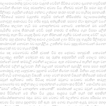
බලාපොරොත්තු වූවාට වඩා වැදගත් වෙමින් ජීවිතය වෙතට දැනෙන හමුවීමක්
වෙමින් තිබෙන බවද පවසන්නට අවශ්‍ය විය. නිහඬව සවන් දීම සමග ඔහු ඒ
පිලිබදව ගැබුරින් තේරුම් ගන්නට උත්සාහ කරන බවක් මට හැගීමද සහනයකි.
“ජීවිතයේ සමහර වැදගත්ම හමුවීම් එන්නේ කිසිසේත්ම බලාපොරොත්තු
නොවුනු ආකාරයට වීම හරිම අපූරු අත්දැකීමක්. සමහර ඒවා කුනාටූන් වගේ
ජීවිතය කලබන හැටි මම නොදන්නවාම නොවේ. කෝකටත් ඔබ මෙහි
පැමිනීම හොද තීරනයක් වේවි. මදක් නතරව ඒ අතීතය ගැන විමසා යලිත්
නතරවූ තැන සිට යායුතු දිසාව ගැන තීර්නයක් ගැනීම වඩාත් හොඳ වේවි”. සැබ
වින්ම ඔහු දර්ශනය පිලිබද ආචාර උපාධියක් ලබා සිටීම හුදු හැදෑරීම් පිලිබදවම
කාරනාවක් නොවන බව පැහැදිලිය. උපතින්ම එයට සුදුසු ස්වභාවයන් ‍රැගෙන
ආවෙක් බව මට හැගේ.(24)
එය සඳ මෙහෙවරට අයිති දවසක් වීම අප දෙබසට පහසුවකි. කෙමෙන්
වලාකුලු අතරින් මෝදුවන අඩ සදු රුක්ෂ අතුපතරින් පෙරී පොලව මතට
එන්නේ මහත් කම්මැලි ගමනින් ලෙසටය. ඈත ගම්මානයේ තැනින් තැන වන
නිවේස් වලින් දැල්වෙන ගිනි මැලයන් පවසන්නේ පැහැදිලි අහස සමග අදත්
තොරතුරු ගනු දෙනුවකට සූදානම් වෙමින් තිබෙන බවකි. මිනිසා යනු තවමත්
හරි හැටි නොහැදෑරුනු විෂයකි. බෙදා වෙන් කරගත් විෂයන් කිහිපයක් ඔස්සේ
ඔවුන් සෑහීමකට පත්ව සිටියද තවමත් ඔවුනට සංවෘතව පවතින කරුනු
බොහෝම බව කලින් කලට හදාරන්නන් යෝජනා කර සිටිති. ” කොටින්ම ඔබ
“ඔබම” හරිහැටි නොදන්නා කෙනෙකි”. සමස්තයක් ලෙසට ඔවුන් යෝජනා
කර සිටින්නේ මේ නිසා විය යුතුය. ආශ්‍රමය වැනි තැන් එක් අතකින්
පර්යේක්ෂානාගාර බඳුය. ඔබට ඔබ වෙතට එබී බලන්නට අවශ්‍ය පරිසරය හා
අවශ්‍ය විට සහය සූදානම්ව එහි ඇත. ඔබ ගොඩ නැගෙන අයුරු ඔබටම පහදා