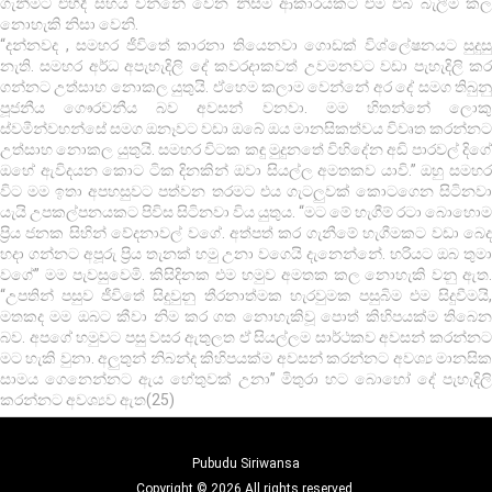
ගැනීමට එහිදී සහය වන්නේ වෙන නිසිම ආකාරයකට එම එබී බැලීම කල
නොහැකි නිසා වෙනි.
“දන්නවද , සමහර ජීවිතේ කාරනා තියෙනවා ගොඩක් විශ්ලේෂනයට සුදුසු
නැති. සමහර අර්ධ අපැහැදිලි දේ කවරදාකවත් උවමනවට වඩා පැහැදිලි කර
ගන්නට උත්සාහ නොකල යුතුයි. ඒහෙම කලාම වෙන්නේ අර දේ සමග තිබුනු
පූජනීය ගෞරවනීය බව අවසන් වනවා. මම හිතන්නේ ලොකු
ස්වමීන්වහන්සේ සමග ඔනෑවට වඩා ඔබේ ඔය මානසිකත්වය විවෘත කරන්නට
උත්සාහ නොකල යුතුයි. සමහර විටක කඳු මුදුනතේ විහිදේන අඩි පාරවල් දිගේ
ඔහේ ඇවිදයන කොට ටික දිනකින් ඔවා සියල්ල අමතකව යාවි.” ඔහු සමහර
විට මම ඉතා අපහසුවට පත්වන තරමට එය ගැටලුවක් කොටගෙන සිටිනවා
යැයි උපකල්පනයකට පිවිස සිටිනවා විය යුතුය. “මට මේ හැගීම් රටා බොහොම
ප්‍රිය ජනක සිහින් වේදනාවල් වගේ. අත්පත් කර ගැනීමේ හැගීමකට වඩා බෙද
හදා ගන්නට අපූරු ප්‍රිය තැනක් හමු උනා වගෙයි දැනෙන්නේ. හරියට ඔබ තුමා
වගේ” මම පැවසුවෙමි. කිසිදිනක එම හමුව අමතක කල නොහැකි වනු ඇත.
“උපතින් පසුව ජීවිතේ සිදුවුනු තීරනාත්මක හැරවුමක පසුබිම එම සිදුවීමයි,
මතකද මම ඔබට කීවා නිම කර ගත නොහැකිවූ පොත් කිහිපයක්ම තිබෙන
බව. අපගේ හමුවට පසු වසර ඇතුලත ඒ සියල්ලම සාර්ථකව අවසන් කරන්නට
මට හැකි වුනා. අලුතුන් නිබන්ද කිහිපයක්ම අවසන් කරන්නට අවශ්‍ය මානසික
සාමය ගෙනෙන්නට ඇය හේතුවක් උනා” මිතුරා හට බොහෝ දේ පැහැදිලි
කරන්නට අවශ්‍යව ඇත(25)
Pubudu Siriwansa
Copyright © 2026.All rights reserved.