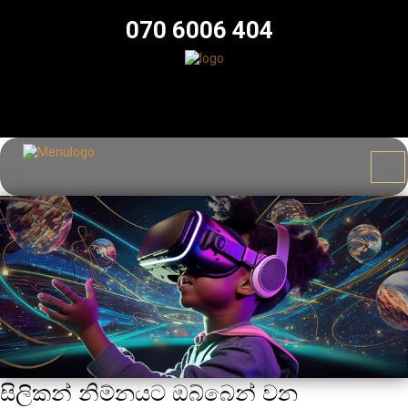
070 6006 404
සිලිකන් නිම්නයට ඔබ්බෙන් වන