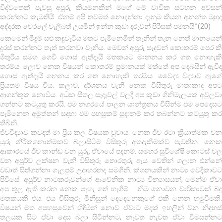
විද්වතෙක් පැවසූ අපූරු කියමනකින් මගේ මේ වාචික සටහන අවසන්
කරන්නට කැමතියි. ඒනම් අපි තවමත් නොදන්නා දැනුම කියන අනන්ත මුහුද
අද්දරක වෙරලේ වැලිබත් උයමින් ඉන්න කුඩා දරුව්න් පිරිසක් පමනයි.”(20)
කෙමෙන් මීදුම් සළු කඳුවැටිය මතට පැමිනෙමින් තැනින් තැන නෙත් මානයෙන්
දුරස් කරන්නට තැත් කරනවා වැනිය. මෙවන් අපූරු සෑදවන් කොතරම් පෙර කී
මිතුරිය සමග ගෙවී ගොස් ඇත්දෑයි මතකයට මානනය කර ගත නොහැකි
තරම්ය. ලොව නෙක විෂයන් කොතරම් ප්‍රමානයක් මත්තේ අප දෙබසින් ඇවිද
ගොස් ඇත්දැයි ගනනය කර ගත නොහැකි තරම්ය. වෛද්‍ය විද්‍යාව ඇගේ
ප්‍රියතම විෂය විය. කලාව, දර්ශනය වැනි නෙක විසිතුරු මාතෘකාද අපට
ආගන්තුක නොවීය. අධික සීතල සැදෑවල් වලදී අප කුඩා ගිනිමැලයක් අවුලවා
ගන්නට කටයුතු කරයි. එම නගරයේ පාලන යාන්ත්‍රනය විසින්ම එම පෙදෙසට
පැමිනෙන අමුත්තන් සදහා එම පහසුකම් සූදානම් කර තබන්නට කටයුතු කර
තිබිනි.
ජීවවිද්‍යාව කවදත් මා ප්‍රිය කල විෂයක වූවාය. නෙක ජීව රටා ක්‍රියාත්මක වන
යුරු නිරීක්ශනාත්මකව බලාසිටීම විසිතුරු අත්දැකීමක්ව පැවතින. නෙක
ආකාරයේ ජීව කාන්ඩ වන යුරු. ඒවායේ පදනම්. සමහර සුවිශේෂී කොටස් වල
වන අපූර්ව ලක්ෂන වැනි විසිතුරු තොරතුරු ඇය වෙතින් ගලාන එන්නේ
වඩාත් සිත්ගන්නා ගැලපුම් උදාහරනද සමගිනි. ක්ශනයකින් නාට්‍ය වෙදිකාවට
පිවිසේ. අපූර්ව නාටකරුවන්ගේ ආවේනික නාට්‍ය වින්‍යාසයන්, මෙන්ම ඒවා
අප තුල ඇති කරන නෙක පැහැ ගත් හැගීම්…. නිම නොවන චාරිකාවක් බඳු
මතකයකි එය. එය විසිතුරු මිනිසුන් දෙදෙනෙකුගේ එකි නෙන හමුවීමකි.
විෂයන් මත අපහසුවෙන් හිඳිමින් නොව ඒවාට මදක් ඉහලින් වන නිදහස්
තලයක සිට ඒවා දෙස බලා සිටින්නට, නැවත නැවත ඒවා විමසන්නට