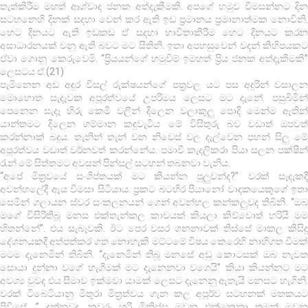
තැත්කිරීම මහත් ආශ්වාද ජනක අත්දැකීමකි. අපගේ හමුව විමසන්නට දින
සටහනෙහි දිනක් සදහා වෙන් කර ඇති ඉඩ ප්‍රමානය ප්‍රමානාත්මක නොවිනි.
හෙට දිනයට ඇති ඉඩකඩ ඒ සදහා භාවිතාකිරීම හෙට දිනයට කරන
අසාධාරනයක් වනු ඇති බවට මට සිතිනි. ඉතා අපහසුවෙන් වදන් කිහිපයකට
ඒවා ගොනු කෙරුවෙමි. “ප්‍රියයන්ගේ හමුවිම් ඉමහත් ප්‍රිය ජනක අත්දැකීමකි”
ලෙසටය ඒ.(21)
පැමිනෙන අඩ අඳුර විසල් රුක්ෂයන්ගේ පත්‍රවල යට පස අදුරින් වසාලන
මොහොත සැදෑවක අපූරත්වයේ උපරිමය ලෙසට මට දැනේ. පසුබිමින්
පෙනෙන සැදෑ හිරු කෙමි වලින් දිලෙන වලාකුලු පොදි මෙන්ම ඈතින්
යාන්තමට දිලෙන ගම්මාන කඳුවැටිය මේ විසිතුරු බව වඩාත් ඔපවත්
කරන්නාක් බදුය. තැනින් තැන් වන නිවෙස් වල දැල්වෙන පහන් සිලු මේ
අපූරත්වය වඩාත් වර්නවත් කරන්නේය. පමාවී කැදලිකරා පියා සලන පක්ෂීන්
‍රැන් මේ සිත්තමට අවසන් පින්සල් සටහන් තබනවා වැනිය.
“අපේ මිත්‍රවයේ සංශිප්තයක් මට කියන්න පුලුවන්ද?” වරක් සෑදෑකදී
අවන්හලේදී ඇය විමසා සිටියාය. ප්‍රකට බටහිර පියානෝ වාදකයෙකුගේ ඉතා
සෙමින් ගලායන ස්වර සංකලනයන් ගෙන් අවන්හල කන්කලුවද තිබිනි. “ඔබ
මගේ විසිරීතිබූ මනස එක්තැන්කල කාචයක් කියලා කිව්වොත් හරියි මම
හිතන්නේ”. එය සැබෑවකි. ඊට පෙර වසර ගනනාවක් තිස්සේ මාකල කිසිදු
දේශනයකදී අත්පත්කර ගත නොහැකි මට්ටමේ විෂය කෙරෙහි නාභිගත වීමක්
මටම දැනෙමින් තිබිනි. “දැනෙමින් තිබූ මනසේ අඩු කොටසක් ඔබ නැවත
සොයා දුන්නා වගේ හැගීමක් මට දැනෙනවා වගෙයි” කියා කියන්නට මට
අවශ්‍ය වුවද එය සීමාව ඉක්මවා යාමක් ලෙසට දැනෙනු ඇතැයි මනසට හැගිනි.
වරක් ටිබෙටියානු මිතුරා මිත්‍රත්වය ගැන කල අපූර්ව සටහනක් මතකයට
පිවිසේ. ” දන්නවද, කවුරු හරි මිනිස්සු මවන එක්කෙනා තමන් මවන