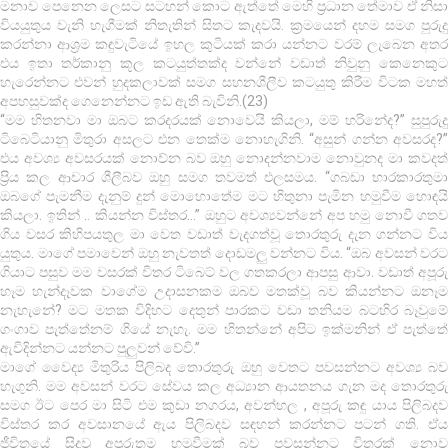
මනාව පෙනෙන ලෙසට සටහන් කොට ඇත්තේ මෙහි ප්‍රධාන තේමාව ඒ නිසා
වියයුතුය වැනි හැගීමක් නිතැතින් සිතට කැදවයි. ක්‍රමයෙන් දහම සමග පුරුදු
කරන්නා ආශ්‍රම කඳුවැටියේ ඉහල කුටියක් කරා යන්නට වරම් ලැබෙන අතර
එය ඉතා තර්කානු කූල කටයුත්තක්ද වන්නේ වඩාත් නිවුනු කෙනෙකුට
හැරෙන්නට එවන් හුදකලාවක් සමග සහනශීලීව කටයුතු කිරීම විටක මහත්
අපහසුවක්ද ගෙනෙන්නට ඉඩ ඇති බැවිනි.(23)
“මම හිතනවා මා ඔබට කරදරයක් නොවෙයි කියලා, මම් හරිනේද?” සුපුරුදු
ටිබෙටියානු මිතුරා අසලට එන තෙක්ම නොහැගිනි. “අසුන් ගන්න අවසරද?”
එය අවශ්‍ය අවසරයක් නොව්න බව ඔහු නොදන්නවාම නොවුනද මා කවදත්
ප්‍රිය කල ආචාර ශීලීබව ඔහු සමග තවමත් එලසමය. “ගබඩා භාරකාරතුමා
ඔබගේ පැමනීම දැනුම් දුන් මොහොතේම මට හිතුනා පැමින හමුවීම හොඳයි
කියලා. ඉතින් .. කියන්න විස්තර…” ඔහුට අවශ්‍යවන්නේ අප හමු නොවී ගතව
ගිය වසර කිහිපයතුල මා වෙත වඩාත් වැදගත්වූ තොරතුරු දැන ගන්නට විය
යුතුය. මාගේ පමාවෙන් ඔහු නැවතත් දොඩමලු වන්නට විය. “ඔබ අවසන් වරට
ගියාට පසුව මම වසරක් විතර ටිබෙට් වල ගතකරලා ආපසු ආවා. වඩාත් අපූරු
හෑම හැන්දෑවක වාගේම උදාසනකම ඔබව මතක්වූ බව කියන්නට ඔනෑම
නැහැනේ? මට මතක විදිහට දෙතුන් පාරකට වඩා තනියම බටහිර බෑවුමේ
ගංගාව පැත්තේනම් ගියේ නැහැ. මම හිතන්නේ අපිට ඉක්මනින් ඒ පැත්තේ
ඇවිදින්නට යන්නට පුලුවන් වේවි.”
මාගේ වෛද්‍ය මිතුරිය පිලිබද තොරතුරු ඔහු වෙතට පවසන්නට අවශ්‍ය බව
හැගුනි. මම අවසන් වරට සේවය කල අධ්‍යාන ආයතනය ගැන මද තොරතුරු
සමග ඊට පෙර මා සිටි එම කුඩා නගරය, අවන්හල , අපූරු කඳු යාය පිලිබදව
විස්තර කර අවසානයේ ඇය පිලිබදව සඳහන් කරන්නට පටන් ගති. ඒය
ජීවිතයේ සිදුවූ අපූරුතම හමුවීමක් බව පවසන්නට විතරක් නොව