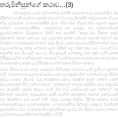
තරුමිනිසුන්ගේ කථාව…(3)
ඔබ ආශ්‍රමය වෙත එන්නේනම් මෙහිදී දෙනෙත් සගල ඔස්සේ දිව්‍ය රස
විඳින්නට හැකි අවස්ථා දෙකක් බොහෝ විට සැම දිනකදීම හමුවනු ඇත. ඒ උදා
හිරු පැමිනෙන මොහොතේදීත් දවස නිමා කර හිරුබටහිර බෑවුමේ සැහව
ගන්නා මොහොතේදීත්ය. දෙසවනටද මේ සොඳුරු බව පැමිනෙන්නේ
ප්‍රබෝධමත්වන සියතුන්ගේ මිහිරි හඬ සමගිනි. “තපස ඔබ සිතනා තරම්
ඒකාකාරී එකක් නොවේ. අධි උත්තේජ ජනක මත්තේ පමනක් ඔබගේ රස
වින්දනය නො‍රැදෙන්නේ නම්, සරල සියුම් සොබා දහමේ අසිරිමත් බවින් ඔබට
ගැලවෙන්නටද පහසු නොවනු ඇත. මිහිදුම් සලු එතුන කඳු වැටි, විටෙන් විට
සප්‍රානික වන දිය ඇලි රටා වල සිට සුවදැති නෙත්කලු වන පුෂ්ප වැනි නෙක
විසිතුරු වලින් මෙහි අඩුවක් නොමැත.” වරක් අධ්‍යාන ආයතනයක සඟරාවකට
මා සම්පාදනය කරන ලද ලිපියක සටහන් කොට සිටියා මතකය.
මෙම ජීවිතයේ මට හමුවූ අපූරුතම මිනිසෙකු හමුවීමට ලහි ලහියේ සූදානම්
විනි. ගබඩාබාර කරුගේද අවසරය ගෙන ලොකුස්වාමීන් වහන්සේ වැඩ සිටින
කුටිය වෙතට ගියෙමි. වැඳ නමස්කාර කොට පසකින් අසුන් ගන්නා තෙක්
අවධානයෙන් සිටි උන්වහන්සේ ” ඔබතුමාගේ නැවත පැමිනීම අපට සතුටක්,
මම කැමතියි පසුගිය කාලය ගෙවී ගිය හැටි කෙටියෙන් දැන ගන්නට.” මද
සිනාවක් සමගකල ආරාධනාව හැකි පමනින් සම්පූර්නව එහෙත් කෙටියෙන්
ඉ‍ටු කරන්නට මම පටන් ගති. හමුවූ වෛද්‍ය මිතුරිය පිලිබද මතකය වසර
ගනනාවක් සමග උවත් අමතකව ගොස් නැතිවීම පිලිබදව මාතුලම විමතියක්
දැනෙන්නට විය. වෙඳනාකාරී සමුගැනීමක් ලෙසට එම සිදුවීම සගවා ගන්නට
උන්වහන්සේ වෙතින් නොහැකිවිය. (17)