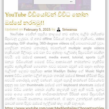
YouTube වීඩියෝවන් විවිධ කෝන
ඔස්සේ නරබමු!!
Updated on
by
February 5, 2015
Siriwansa
YouTube වෙතින් පසුගිය කාලයේ නව අත්හද බැලීම් රාශියක්ම
සිදුවෙනු ලැබුවා. ඒ අතර offline වීඩියෝ නැරබීමේ හැකියාව, video
autoplay, GIF sharing, 360-degree videos ආදී බොහොමයක් වූවා.
හෙලිවන නවතම තොරතුරු පවසන්නේ multiple angle videos
හැකියවක් පිලිබදව මේ වන විට අත්හදා බැලීමක්ද සිදුවෙමින් පවතින
බවයි. මේ ඔස්සේ concert, media event, tutorial, sports වැනි
ඔනෑම වීඩියෝවක් මෙසේ විවිධ ආකරයෙන් නරබන්නට හැකිවීම
අපූර්ව ඇත්දැකීමක් ගෙනෙන බවට පවසන ඔවුන් මේ සදහා අත්හදා
බැලීමක් ලෙසට පසුගියදා artist Madilyn Bailey ගේ Music Night
event විවිධ කෝන වලින් කැමරා හතරක් ඔස්සේ filmed කිරීමක් සිදුවූ
බවටයි තොරතුරු හෙලි වන්නේ. ඔවුන් පැහැදී කරන්නේ වීඩියෝවේ
දකුනු පස වන thumbnails ඔස්සේ හෝ keyboard shortcuts ඔස්සේ
මෙම විවිධ කෝන තොරා ගැනීම කලහැකි වනු ඇති බවයි. දැනට
මෙම අංගය තොරා ගත් භාවිතාකරන්නන් පිරිසක් අතර සිදුවෙමින්
පවතින බවටයි ආයතනය පවසන්නේ. ඒ සදහා උනන්දුවක් දක්වන
ඔබටත් පහත පි‍ටුව ඔස්සේ ඉල්ලීමක් කල හැකි වනු ඇත.
https://www.youtube.com/user/MadilynBailey/ChooseYourView