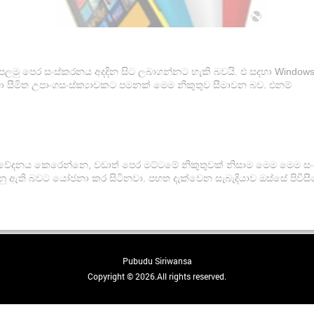
 පලමු පෙර සංස්කරනය අදදින සිට ලබාගන්නට හැකි බවයි. එ සදහා Window
 සීමිත උපාංගසංස්ක්‍යාවකට පමනක් මෙම නිකුතුව සීමාවන බව. එනම්
ිවේදනය කෙරෙන්නෙ, වඩාත් පෙර මට්ටමේ නිකුතුවක් නිසාම මෙම මෙම ස
ු ඇති බවට යෝජනා කර සිටිනවා. පහත දැක්වෙන සැබැදියාව ඔස්සේ පිවිසී
Pubudu Siriwansa
Copyright © 2026.All rights reserved.