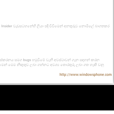
s Insider වැඩසටහනේහි ලියා පදිංචිවීමෙන් අනතුරුව නොමිලේ බාගතකර
ංස්කරනය සමග bugs හමුවිමේ වැනි අවස්ථාවන් ගැන සඳහන් කරන
මෙන් මෙම නිකුතුව ලබා ගන්නට අවශ්‍ය තොරතුරු ලබා ගත හැකි වනු
http://www.windowsphone.com