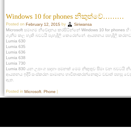
Windows 10 for phones නිකුත්වේ………
Posted on
by
February 12, 2015
Siriwansa
Microsoft සමාගම නිවේදනය කරසිටින්නේ Windows 10 for phones හි
ගැනීම කල හැකි බවටයි පැහැදිලි කෙරෙන්නේ. ආයතනය පහැදිලි කරනවා
Lumia 630
Lumia 635
Lumia 636
Lumia 638
Lumia 730
Lumia 830 යන උපාංග සදහා පමනක් මෙම නිකුතුව සීමා වන බවටයි න
ආයතනය ඉදිරි සංස්කරන සාමාන්‍ය භාවිතාකරන්නෙකුට වඩාත් පහසු වෙන
ඇත.
Posted in
,
|
Microsoft
Phone