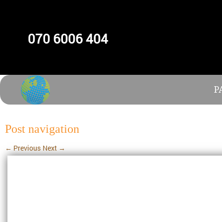
070 6006 404
P
Post navigation
←
Previous
Next
→