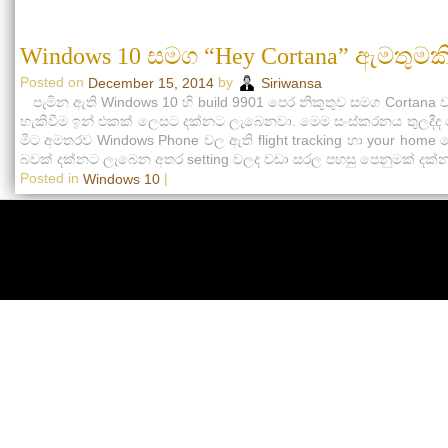
Windows 10 සමග “Hey Cortana” ඇමතුමක
Posted on
by
December 15, 2014
Siriwansa
පැමින ඇති Windows 10 හි build 9901 පෙර නිකුතුව සමග Cortana
හැකිවීම ඉන් එකක් ලෙසට දක්නට ලැබෙනවා. මෙම සංස්කරනය තුලදීද මෙ
මීට අමතරව Windows Phone වල ඇති flight tracking හා your hom
බවක් දක්නට ලැබෙන අතර setting වලද වඩා සරල පහසු පෙනුමක් ද
Posted in
|
Windows 10