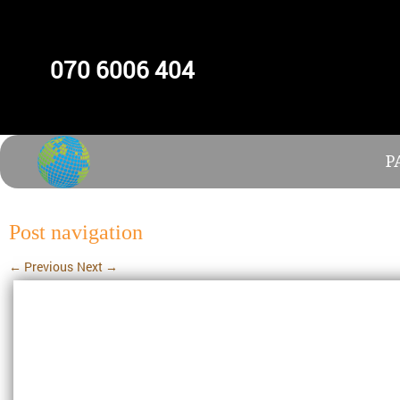
070 6006 404
P
Post navigation
←
Previous
Next
→