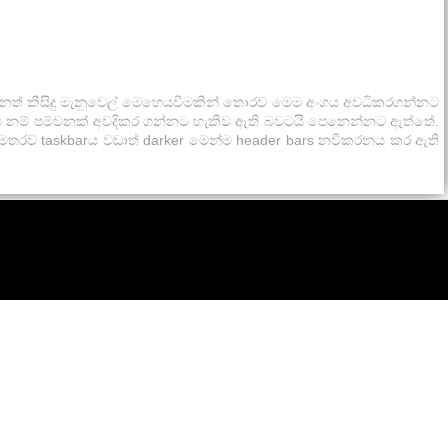
වෙනත් කිසිදු මැනුවෙල් මෙහෙයවීමකින් තොරව මෙම අංගය අවධිකරගන්නට
වශ්‍ය නම් පම්වනක් අවදිකර ගන්නට හැකිව ඇති බවටයි පෙනෙන්නට ඇත්තේ.
 අමතරව taskbarය වඩාත් darker මෙන්ම header bars නවීකරනය කර ඇති