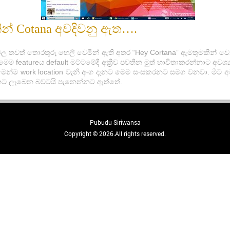
ින් Cotana අවදිවනු ඇත….
 වල තවත් තොරතුරු හෙලි වෙමින් ඇති අතර “Hey Cortana” ඇමතුමකින් 
ම featureය default මට්ටමේදී අක්‍රිව පවතින මුත් භාවිතාකරන්නාට අ
e මෙන්ම work location වැනි අංග දැනට මෙම සංස්කරනට සමග වනවා. මීට
ක්නට ලැබෙන බවටයි පැනෙන්නට ඇත්තේ.
Pubudu Siriwansa
Copyright © 2026.All rights reserved.