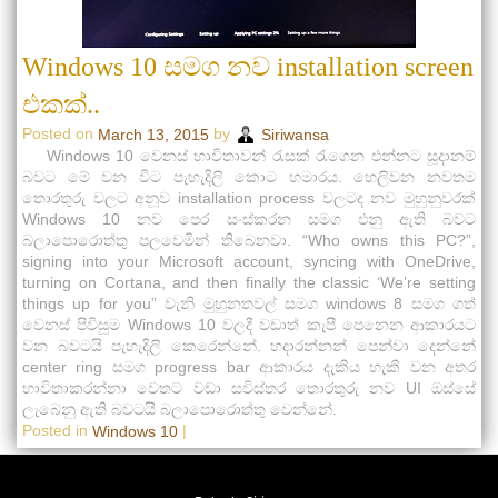
Windows 10 සමග නව installation screen
එකක්..
Posted on
by
March 13, 2015
Siriwansa
Windows 10 වෙනස් භාවිතාවන් ‍රැසක් ‍රැගෙන එන්නට සූදානම්
බවට මේ වන විට පැහැදිලි කොට හමාරය. හෙලිවන නවතම
තොරතුරු වලට අනූව installation process වලටද නව මුහුනුවරක්
Windows 10 නව පෙර සංස්කරන සමග එනු ඇති බවට
බලාපොරොත්තු පලවෙමින් තිබෙනවා. “Who owns this PC?”,
signing into your Microsoft account, syncing with OneDrive,
turning on Cortana, and then finally the classic ‘We’re setting
things up for you” වැනි මුහුනතවල් සමග windows 8 සමග ගත්
වෙනස් පිවිසුම Windows 10 වලදී වඩාත් කැපී පෙනෙන ආකාරයට
වන බවටයි පැහැදිලි කෙරෙන්නේ. හදාරන්නන් පෙන්වා දෙන්නේ
center ring සමග progress bar ආකාරය දැකිය හැකි වන අතර
භාවිතාකරන්නා වෙතට වඩා සවිස්තර තොරතුරු නව UI ඔස්සේ
ලැබෙනු ඇති බවටයි බලාපොරොත්තු වෙන්නේ.
Posted in
|
Windows 10