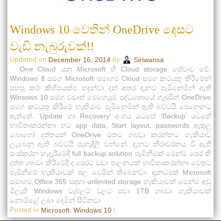
Windows 10 වෙතින් OneDrive දෙසට
වැඩි නැබුරුවක්!!
Updated on
by
December 16, 2014
Siriwansa
One Cloud යනු Microsoft හි Cloud storage සේවාව වේ.
Windows 8 සමග Microsoft සමාගම Cloud සමග කටයුතු කිරීමේන්
පහසු කම් කිහිපයක්ම හදුන්වා දුන් අතර දැනට පැමිනෙමින් ඇති
Winsows 10 සමග වඩාත් මෙහෙයුම් පද්ධතොයේ ගැබුරින් OneDrive
සමග කටයුතු කිරීමේ හැකියාව පැමිනෙමින් ඇති බවටයි පෙනෙනට
ඇත්තේ. ‘Update හා Recovery’ අංගය යටතේ ‘Backup’ යටතේ
භාවිතාකරන්නා හට app data, Start layout, passwords ඇතුලු
බොහෝ දත්තයන් OneDrive මතට ගබඩා කරන්නට හැකියාව
ලැබෙනු ඇති බවටයි පැහැදිලි වන්නේ. දැනට නිරාවරනය වී ඇති
සංස්කරන හැදෑරීමේදී full backup solution පැමිනීමක් මෙන්ම පෙර කී
දත්ත ගබඩා කිරීමේදී ද පෙරට වඩා පාලනයක් භාවිතාකරන්නා වෙතට
පැමිනීමේ හැකියාවක් පල වෙමින් තිබෙනවා. දැනටමත් Microsoft
සමාගම Office 365 සදහා unlimited storage හැකියාවක් මෙන්ම අඩු
මිලැති Windows ටැබ්ලට් වලට පවා 1TB ගබඩා හැකියාවක්
නොමිළේ ලබා දෙමින් සිටිනවා.
Posted in
,
|
Microsoft
Windows 10