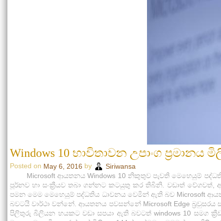
Windows 10 භාවිතාවන උපාංග ප්‍රමානය මි
Posted on
by
May 6, 2016
Siriwansa
Microsoft ආයතනය Windows 10 නිකුතුව පැවති මෙහෙයුම් පද්ධති සම
පූර්නව හා සංක්‍රීයව තබා ගන්නට කටයුතු කර තිබිනි. වඩාත් වේගවත්
පමන මෙම මෙහෙයුම් පද්ධතිය ධාවනය වෙමින් ඇති බව Microsoft ආයත
බවටයි වාර්ථා වන්නේ. ආයතනය පවසන්නේ Microsoft Edge බ්‍රවුසරය ස
පිලිතුරු බිලියන හයකට වඩා සපයා ඇති බවටත් windows 10 සමග ක්‍රී