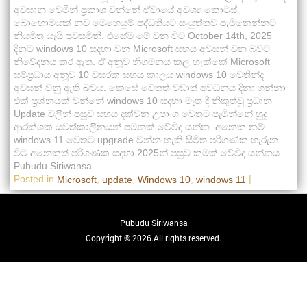
අවසාන වෙමින් ප්‍රකාශ වන්නේ ඒවායේ අවශ්‍ය කොටස්
බොහොමයක් නව මෙහෙයුම් පද්ධතියට සංයුත්තව පැමිනෙන්නට
නියමිත යැයි පවසමිනි. එසේම මේ වන විට October 14th, 2025
දිනට windows 10 සදහා වන Microsoft සහය අවසන් වන බවට
නිවේදනය කර ඇත. ඒ අනූව නිගමනය කල හැක්කේ Microsoft
සම්ප්‍රධාය අනූව 10 වසරක සහය කාලය windows 10 වෙතින්ද
අවසන් වනු ඇති බවය. කෙසේ වෙතත් වඩාත් අවධනය දිනා ගන්නා
එක් ප්‍රශ්නයක් වන්නේ windows 10 සදහා මෑත දී නිකුත්වූ ප්‍රධාන
Update වලින් පසුව සහය දක්වන උපාංග වෙතට පැමින්නේ හුදු
ආරක්ශක යවත්කාලීනයන් පමනක් වේවිද යන්න. අනෙක නම්
windows 11 වෙතට upgrade වන්න හැකි සීමිත පරිගණක හැරුන
විට අනෙකුත් පරිගණක සදහා 2025න් පසුව කුමක් වේවිද යන්නය.
Pubudu Siriwansa
Posted in
,
,
,
|
Microsoft
update
Windows 10
windows 11
Pubudu Siriwansa
Copyright © 2026.All rights reserved.