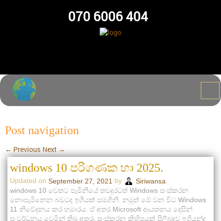
070 6006 404
Post navigation
←
Previous
Next
→
windows 10 පරිගණක හා 2025.
Updated on
by
September 27, 2021
Siriwansa
windows 10 වෙතට පැමිනියේ තවදුරටත් Windows සංස්කරන
නොපැමිනෙන බවටද ඉගියක් සමගිනි. නමුත් මේ වන විට Windows
11 නිවේදනය කර හමාරය. ඒ අතර Microsoft ආයතනය දෙසින්
සංවර්ධනය වෙමින් තිබූ අතුරු සංස්කරන කිහිපයක් පිලිබඳව ඉගියන්ද