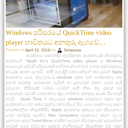
Windows පරිසරයේ QuickTime video
player භාවිතයට අනතුරු ඇගවේ…
Posted on
by
April 15, 2016
Siriwansa
ආරක්ශාව සම්බන්දිත ඇමරිකානු ආයතනයක් නිවේදනය
කරන්නේ “Apple Inc’s QuickTime video player ය Windows
මෙහෙයුම් පද්ධති පරිසරයකදී භාවිතාවන්නේ නම් වහාම අස්ථාපනයට
කටයුතු කරන ලෙසයි. එහිදී පැහැදිලි කෙරෙන්නේ තව දුරටත් Apple
ආයතනය මෙම ප්ලේයරයේ windows සදහා වන සංස්කරනය තව
දුරටත් නඩත්තු නොකරන බැවින් හා දැනටමත් හඳුනා ගෙන ඇති
දුරවලතා කිසිපයක් වාර්ථා වෙමින් ඇති නිසා තව දුරටත් එම
මෙහෙයුම් පද්ධති වාතවරනය තුල භාවිතාව අනතුරු දායක යිය හැකි
බවයි. Quick Time 7 ප්ලෙයරය windows අවකාශය සදහා වන
සංස්කරනය වන අතර පසුගිය ජනවාරියේ සිට මෙම මෘදුකාංගය සදහා
යාවත්කාලීන නිකුත්කිරීම Apple ආයතනය අත්හැර දමා තිබෙනවා.
මෙම අනතුරු ඇගවීම Mac computers අවකාශය සදහා වලංගු
නොවන අතර Trend Micro වෙතින් පලවන නිවේදනයක් පවසන්නේ
තවමත් මෙම දුර්වලතා ඔස්සේ හානිකරයන් ක්‍රියාත්මක වීම් හඳුන