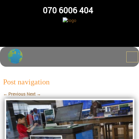
070 6006 404
Post navigation
←
Previous
Next
→