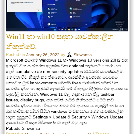
Win11 හා win10 සදහා යාවත්කාලීන
නිකුත්වේ.
Posted on
by
January 26, 2022
Siriwansa
Microsoft සමාගම Windows 11 හා Windows 10 versions 20H2 සහ
ඉහලට වන සංස්කරන ඉලක්ක වන optional නැතිනම් තොරා ගත
හැකි cumulative හා non-security updates මට්ටමේ යාවත්කාලීන
මේ වන විට නිකුත් කර තිබෙනවා. ආරක්ශිත අවශ්‍යතා මට්ටමේ
නොවන මුත් improvements මෙන්ම fixes රාශියකින් සමන් විත
යාවත්කාලීන ගොනුවක් ලෙසටයි මේ නිකුතුව පිලිබඳව එම ආයතනය
පැහැදිලි කරන්නේ. Windows 11 වල හඳුනාගෙන තිබූ taskbar
issues, display bugs, සහ තවත් ගැටළු කිහිපයක්ම මෙම නව
යාවත්කාලීනය සමග විසදෙන බවට එම ආයතනය පැහැදිලි කරනවා.
ඔබ භාවිතාකරමින් සිටින windows සංස්කරනය මෙම යාවත්කාලීන
සදහා සුදුසුනම් Settings > Update & Security > Windows Update
ආකාරයට ඒ සදහ පිවිසෙන්නට හැකි වනු ඇත.
Pubudu Siriwansa