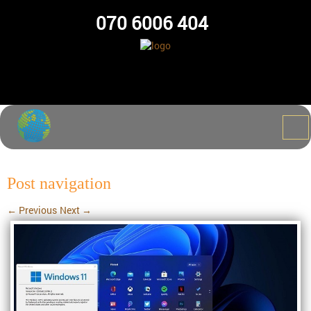
070 6006 404
Post navigation
←
Previous
Next
→