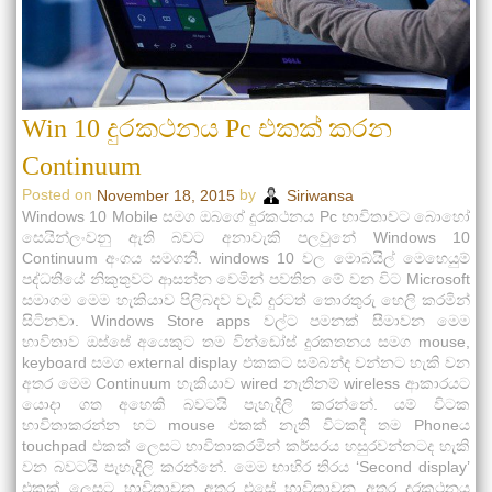
Win 10 දුරකථනය Pc එකක් කරන
Continuum
Posted on
by
November 18, 2015
Siriwansa
Windows 10 Mobile සමග ඔබගේ දුරකථනය Pc භාවිතාවට බොහෝ
සෙයින්ලංවනු ඇති බවට අනාවැකි පලවුනේ Windows 10
Continuum අංගය සමගනි. windows 10 වල මොබයිල් මෙහෙයුම්
පද්ධතියේ නිකුතුවට ආසන්න වෙමින් පවතින මේ වන විට Microsoft
සමාගම මෙම හැකියාව පිලිබදව වැඩි දුරටත් තොරතුරු හෙලි කරමින්
සිටිනවා. Windows Store apps වල්ට පමනක් සීමාවන මෙම
භාවිතාව ඔස්සේ අයෙකුට තම වින්ඩෝස් දුරකතනය සමග mouse,
keyboard සමග external display එකකට සම්බන්ද වන්නට හැකි වන
අතර මෙම Continuum හැකියාව wired නැතිනම් wireless ආකාරයට
යොදා ගත අහෙකි බවටයි පැහැදිලි කරන්නේ. යම් විටක
භාවිතාකරන්න හට mouse එකක් නැති විටකදී තම Phoneය
touchpad එකක් ලෙසට භාවිතාකරමින් කර්සරය හසුරවන්නටද හැකි
වන බවටයි පැහැදිලි කරන්නේ. මෙම භාහිර තිරය ‘Second display’
එකක් ලෙසට භාවිතාවන අතර එසේ භාවිතාවන අතර දුරකථනය