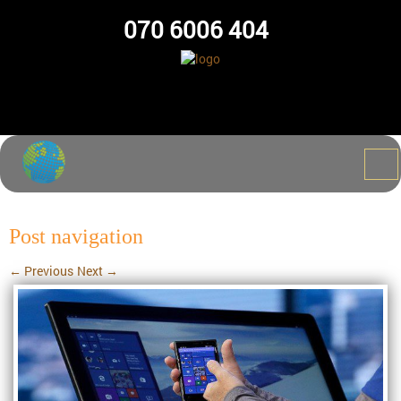
070 6006 404
Post navigation
←
Previous
Next
→