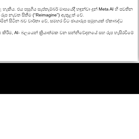
ිය. එය පසුගිය සැප්තැම්බර් මාසයේදී හඳුන්වා දුන් Meta AI හි පවතින
රූප නැවත සිතීම (“Reimagine”) ඇතුළත් වේ.
ින් සිටින බව වාර්තා වේ, සමහර විට ඡායාරූප සමූහයක් ඒකාබද්ධ
ිරීම, AI- බලයෙන් ක්‍රියාත්මක වන සන්නිවේදනයේ සහ රූප හැසිරවීමේ