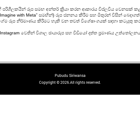
ශීලකයින් රූප සමඟ අන්තර් ක්‍රියා කරන ආකාරය විප්ලවීය වෙනසක් කළ හැක
ine with Meta” සමඟින්) රූප ජනනය කිරීම සහ මිතුරන් විසින් බෙදාගත් 
ේම රූප නිර්මාණය කිරීමට හැකි වන තවත් විශේෂාංගයක් සඳහා කටයුතු කරම
tagram වෙතින් විශාල ඡායාරූප සහ වීඩියෝ දත්ත ප්‍රමාණය උත්තෝලනය ක
Pubudu Siriwansa
Copyright © 2026.All rights reserved.