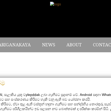
ARIGANAKAYA
NEWS
ABOUT
CONTAC
ීම
 සැලකිය යුතු වylep̣ḍḍak ලබා ගැනීමට සූදානම් වේ. Android සඳහා Wha
රු දීමට සහ සංස්කරණය කිරීමට හැකි වනු ඇති බව යෝජනා කරයි.
ිරීමට, ඒවා තුළ ඇති වස්තූන් හඳුනා ගැනීමට සහ සන්දර්භීය තොරතුරු සැප
 ගැනීමට පරිශීලකයින්ට ඉඩ සලසන නව බොත්තමක් ද පරීක්ෂා කරමින් සිටී.