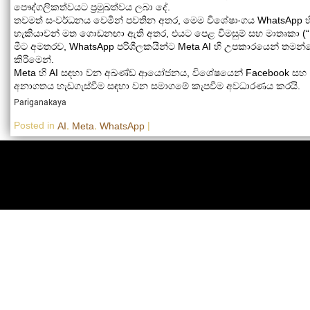
පෞද්ගලිකත්වයට ප්‍රමුඛත්වය ලබා දේ.
තවමත් සංවර්ධනය වෙමින් පවතින අතර, මෙම විශේෂාංගය WhatsApp හි පරි
හැකියාවන් මත ගොඩනඟා ඇති අතර, එයට පෙළ විමසුම් සහ මාතෘකා (“Imag
මීට අමතරව, WhatsApp පරිශීලකයින්ට Meta AI හි උපකාරයෙන් තමන්ග
කිරීමෙන්.
Meta හි AI සඳහා වන අඛණ්ඩ ආයෝජනය, විශේෂයෙන් Facebook සහ Ins
අනාගතය හැඩගැස්වීම සඳහා වන සමාගමේ කැපවීම අවධාරණය කරයි.
Pariganakaya
Posted in
,
,
|
AI
Meta
WhatsApp