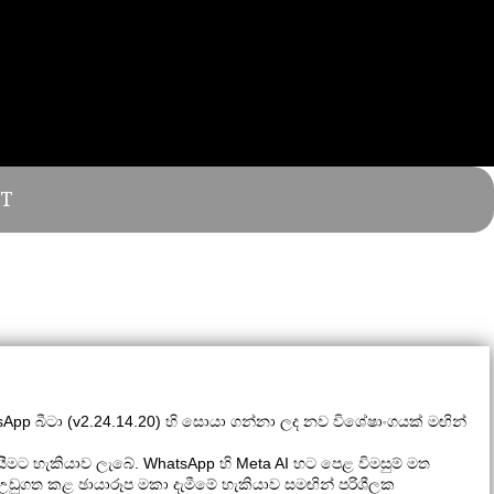
T
tsApp බීටා (v2.24.14.20) හි සොයා ගන්නා ලද නව විශේෂාංගයක් මඟින්
යීමට හැකියාව ලැබේ. WhatsApp හි Meta AI හට පෙළ විමසුම් මත
 උඩුගත කළ ඡායාරූප මකා දැමීමේ හැකියාව සමඟින් පරිශීලක