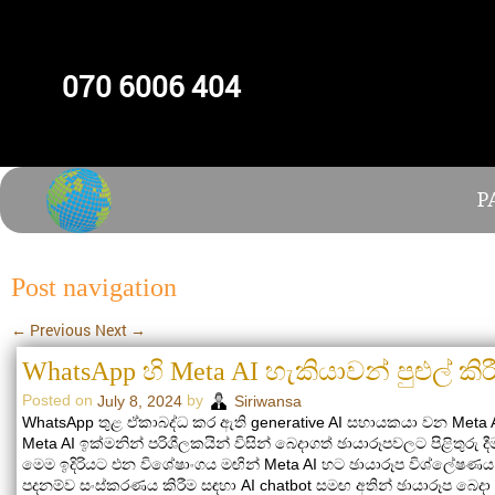
070 6006 404
P
Post navigation
←
Previous
Next
→
WhatsApp හි Meta AI හැකියාවන් පුළුල් කිර
Posted on
by
July 8, 2024
Siriwansa
WhatsApp තුළ ඒකාබද්ධ කර ඇති generative AI සහායකයා වන Meta AI,
Meta AI ඉක්මනින් පරිශීලකයින් විසින් බෙදාගත් ඡායාරූපවලට පිළිතු
මෙම ඉදිරියට එන විශේෂාංගය මඟින් Meta AI හට ඡායාරූප විශ්ලේෂණය ක
පදනම්ව සංස්කරණය කිරීම සඳහා AI chatbot සමඟ අතින් ඡායාරූප බෙදා