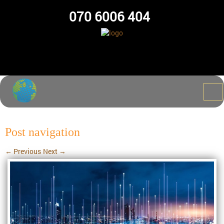
070 6006 404
Post navigation
←
Previous
Next
→