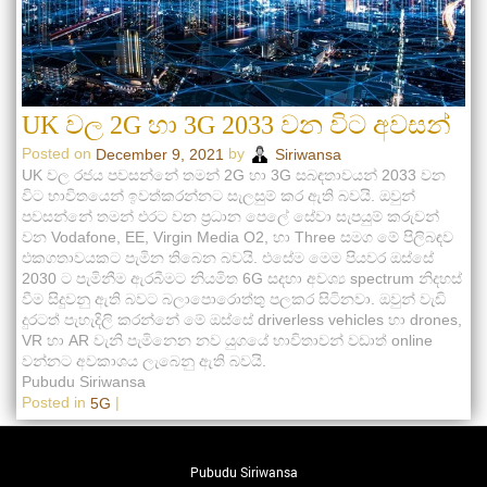
UK වල 2G හා 3G 2033 වන විට අවසන්
Posted on
by
December 9, 2021
Siriwansa
UK වල රජය පවසන්නේ තමන් 2G හා 3G සබඳතාවයන් 2033 වන
විට භාවිතයෙන් ඉවත්කරන්නට සැලසුම් කර ඇති බවයි. ඔවුන්
පවසන්නේ තමන් එරට වන ප්‍රධාන පෙලේ සේවා සැපයුම් කරුවන්
වන Vodafone, EE, Virgin Media O2, හා Three සමග මේ පිලිබඳව
එකගතාවයකට පැමින තිබෙන බවයි. එසේම මෙම පියවර ඔස්සේ
2030 ට පැමිනීම ඇරබීමට නියමිත 6G සදහා අවශ්‍ය spectrum නිදහස්
වීම සිදුවනු ඇති බවට බලාපොරොත්තු පලකර සිටිනවා. ඔවුන් වැඩි
දුරටත් පැහැදිලි කරන්නේ මේ ඔස්සේ driverless vehicles හා drones,
VR හා AR වැනි පැමිනෙන නව යුගයේ භාවිතාවන් වඩාත් online
වන්නට අවකාශය ලැබෙනු ඇති බවයි.
Pubudu Siriwansa
Posted in
|
5G
Pubudu Siriwansa