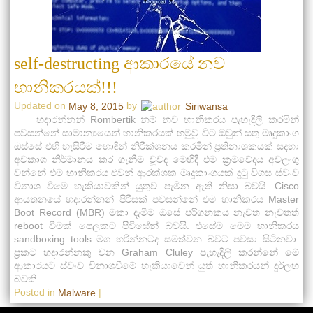
self-destructing ආකාරයේ නව
හානිකරයක්!!!
Updated on
by
May 8, 2015
Siriwansa
හදාරන්නන් Rombertik නම් නව හානිකරය පැහැදිලි කරමින්
පවසන්නේ සාමාන්‍යයෙන් හානිකරයක් හමුවූ විට ඔවුන් සතු මෘදුකාංග
ඔස්සේ එහි හැසිරීම හොඳින් නිරීක්ශනය කරමින් ප්‍රතිනාශකයක් සදහා
අවකාශ නිර්මානය කර ගැනීම වූවද මෙහිදී එම ක්‍රමවේදය අවලංගු
වන්නේ එම හානිකරය එවන් ආරක්ශක මෘදුකාංගයක් දු‍ටු විගස ස්වංව
විනාශ වීමෙ හැකියාවකින් යුතුව පැමින ඇති නිසා බවයි. Cisco
ආයතනයේ හදාරන්නන් පිරිසක් පවසන්නේ එම හානිකරය Master
Boot Record (MBR) මකා දැමීම ඔසේ පරිගනකය නැවත නැවතත්
reboot වීමක් පෙලකට පිවිසේන් බවයි. එසේම මෙම හානිකරය
sandboxing tools මග හරින්නටද සමත්වන බවට පවසා සිටිනවා.
ප්‍රකට හදාරන්නකු වන Graham Cluley පැහැදිලි කරන්නේ මේ
ආකාරයට ස්වංව විනාශවීමේ හැකියාවෙන් යුත් හානිකරයන් දුර්ලභ
බවකි.
Posted in
|
Malware