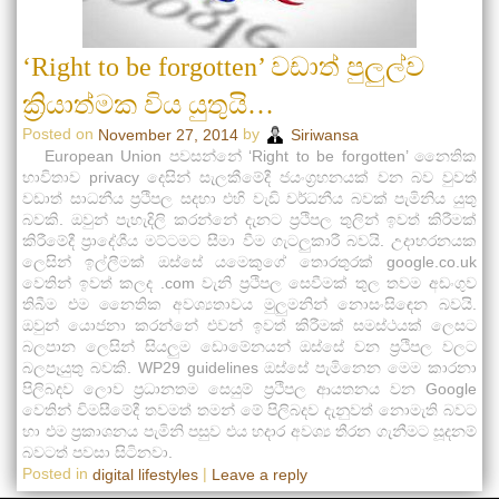
‘Right to be forgotten’ වඩාත් පුලුල්ව
ක්‍රියාත්මක විය යුතුයි…
Posted on
by
November 27, 2014
Siriwansa
European Union පවසන්නේ ‘Right to be forgotten’ නෛතික
භාවිතාව privacy දෙසින් සැලකීමේදී ජයංග්‍රහනයක් වන බව වුවත්
වඩාත් සාධනීය ප්‍රථිපල සදහා එහි වැඩි වර්ධනීය බවක් පැමිනිය යුතු
බවකි. ඔවුන් පැහැදිලි කරන්නේ දැනට ප්‍රථිපල තුලින් ඉවත් කිරීමක්
කිරීමේදී ප්‍රාදේශීය මට්ටමට සීමා වීම ගැටලුකාරී බවයි. උදාහරනයක
ලෙසින් ඉල්ලීමක් ඔස්සේ යමෙකුගේ තොරතුරක් google.co.uk
වෙතින් ඉවත් කලද .com වැනි ප්‍රථිපල සෙවීමක් තුල තවම අඩංගුව
තිබීම එම නෛතික අවශ්‍යතාවය මුලුමනින් නොසංසි‍ඳෙන බවයි.
ඔවුන් යොජනා කරන්නේ එවන් ඉවත් කිරීමක් සමස්ථයක් ලෙසට
බලපාන ලෙසින් සියලුම ඩොමේනයන් ඔස්සේ වන ප්‍රථිපල වලට
බලපෑයුතු බවකි. WP29 guidelines ඔස්සේ පැමිනෙන මෙම කාරනා
පිලිබදව ලොව ප්‍රධානතම සෙයුම් ප්‍රථිපල ආයතනය වන Google
වෙතින් විමසීමේදී තවමත් තමන් මේ පිලිබදව දැනුවත් නොමැති බවට
හා එම ප්‍රකාශනය පැමිනි පසුව එය හදාර අවශ්‍ය තීරන ගැනීමට සූදනම්
බවටත් පවසා සිටිනවා.
Posted in
|
digital lifestyles
Leave a reply