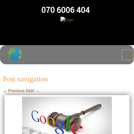
070 6006 404
Post navigation
←
Previous
Next
→