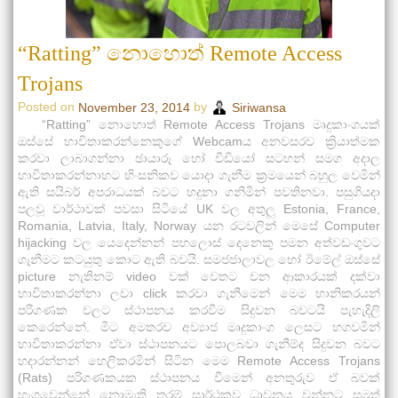
“Ratting” නොහොත් Remote Access
Trojans
Posted on
by
November 23, 2014
Siriwansa
“Ratting” නොහොත් Remote Access Trojans මෘදුකාංගයක්
ඔස්සේ භාවිතාකරන්නෙකුගේ Webcamය අනවසරව ක්‍රියාත්මක
කරවා ලාබාගන්නා ඡායාරූ හෝ වීඩියෝ සටහන් සමග අදාල
භාවිතාකරන්නාහට හිංසනිකව යොදා ගැනීම ක්‍රමයෙන් බහුල වෙමින්
ඇති සයිබර් අපරාධයක් බවට හදුනා ගනිමින් පවතිනවා. පසුගියදා
පලවූ වාර්ථාවක් පවසා සිටියේ UK වල අතුලු Estonia, France,
Romania, Latvia, Italy, Norway යන රටවලින් මෙසේ Computer
hijacking වල යෙදෙන්නන් පහලොස් දෙනෙකු පමන අත්වඩංගුවට
ගැනීමට කටයුතු කොට ඇති බවයි. සමජජාලාවල හෝ ඊමේල් ඔස්සේ
picture නැතිනම් video වක් වෙතට වන ආකාරයක් දක්වා
භාවිතාකරන්නා ලවා click කරවා ගැනීමෙන් මෙම හානිකරයන්
පරිගණක වලට ස්ථාපනය කරවීම සිදුවන බවටයි පැහැදිලි
කෙරෙන්නේ. මීට අමතරව අව්‍යාජ මෘදුකාංග ලෙසට හගවමින්
භාවිතාකරන්නා ඒවා ස්ථාපනයට පොලබවා ගැනීම්ද සිදුවන බවට
හදාරන්නන් හෙලිකරමින් සිටින මෙම Remote Access Trojans
(Rats) පරිගණකයක ස්ථාපනය වීමෙන් අනතුරුව ඒ බවක්
හැගවෙන්නේ නොමැති තරම් සාර්ථකව ධාවනය වන්නට සමත්