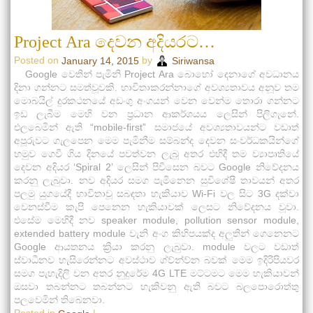
Project Ara දෙවන අදියරට…
Posted on
by
January 14, 2015
Siriwansa
Google වෙතින් පැමිනි Project Ara බොහෝ දෙනාගේ අවධානය
දිනා ගන්නට සමත්වූවකි. භාවිතාකරන්නාගේ අවශ්‍යතාවය අනූව තම
මොබයිල් දුරකථනයේ අඩංගු අංගයන් වෙන වෙන්ම තොරා ගන්නට
ඉඩ ලැබීම මෙහි වන ප්‍රධාන ආකර්ශයය ලෙසින් පිලිගැනේ.
එලබෙමින් ඇති “mobile-first” සමාජයේ අවශ්‍යතාවයන්ට වඩාත්
අපූරුවට ගැලපෙන මෙම පැමිනීම සම්බන්ද දෙවන සංවර්ධකයින්ගේ
හමුව ගෙවී ගිය දිනයේ පවත්වන ලැබූ අතර එහිදී තම ව්‍යාපෘතියේ
දෙවන අදියර ‘Spiral 2’ ලෙසින් පිවිසෙන බවට Google නිවේදනය
කරනු ලැබුවා. නව අදියර සමග පැමිනෙන සුවිශේෂී තාවයන් අතර
පලමු යුගයේදී භාවිතාවූ සබඳතා හැකියාව Wi-Fi වල සිට 3G දක්වා
වෙනස්වීම කැපි පෙනෙන හැකියාවක් ලෙසට නිවේදනය වූවා.
එසේම මෙහිදී නව speaker module, pollution sensor module,
extended battery module වැනි අංග කිහිපයක්ද අලුතින් ගෙනෙනට
Google ආයතනය ක්‍රියා කරනු ලැබුවා. module වලට වඩාත්
ස්වාධීනව හැසිරෙන්නට අවස්ථාව ග්ව්න්ව්න බවක් මෙම ඉදිරිපියවර
සමග පැහැදිලි වන අතර නුදුරේම 4G LTE මට්ටමට මෙම හැකියාවන්
ඔසවා තබන්නට තබන්නට හැකිවනු ඇති බවට බලපොරොත්තු
පලවෙමින් තිබෙනවා.
Posted in
|