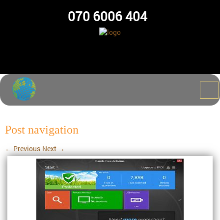
070 6006 404
Post navigation
←
Previous
Next
→