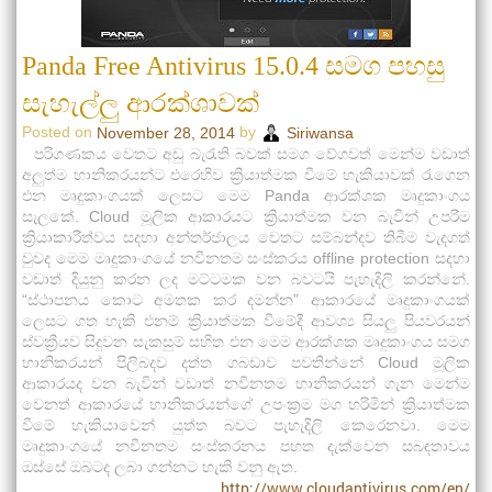
Panda Free Antivirus 15.0.4 සමග පහසු
සැහැල්ලු ආරක්ශාවක්
Posted on
by
November 28, 2014
Siriwansa
පරිගණකය වෙතට අඩු බැ‍රැති බවක් සමග වේගවත් මෙන්ම වඩාත්
අලුත්ම හානිකරයන්ට එරෙහිව ක්‍රියාත්මක වීමේ හැකියාවක් ‍රැගෙන
එන මෘදුකාංගයක් ලෙසට මෙම Panda ආරක්ශක මෘදුකාංගය
සැලකේ. Cloud මූලික ආකාරයට ක්‍රියාත්මක වන බැවින් උපරිම
ක්‍රියාකාරීත්වය සදහා අන්තර්ජාලය වෙතට සම්බන්දව තිබීම වැදගත්
වුවද මෙම මෘදුකාංගයේ නවීනතම සංස්කරය offline protection සදහා
වඩාත් දියුනු කරන ලද මට්ටමක වන බවටයි පැහැදිලි කරන්නේ.
“ස්ථාපනය කොට අමතක කර දමන්න” ආකාරයේ මෘදුකාංගයක්
ලෙසට ගත හැකි එනම් ක්‍රියාත්මක වීමේදී ආවශ්‍ය සියලු පියවරයන්
ස්වක්‍රීයව සිදුවන සැකසුම් සහිත එන මෙම ආරක්ශක මෘදුකාංගය සමග
හානිකරයන් පිලිබදව දත්ත ගබඩාව පවතින්නේ Cloud මූලික
ආකාරයද වන බැවින් වඩාත් නවිනතම හානිකරයන් ගැන මෙන්ම
වෙනත් ආකාරයේ හානිකරයන්ගේ උපංක්‍රම මග හරිමින් ක්‍රියාත්මක
වීමේ හැකියාවෙන් යුත්ත බවට පැහැදිලි කෙරෙනවා. මෙම
මෘදුකාංගයේ නවීනතම සංස්කරනය පහත දැක්වෙන සබඳතාවය
ඔස්සේ ඔබටද ලබා ගන්නට හැකි වනු ඇත.
http://www.cloudantivirus.com/en/