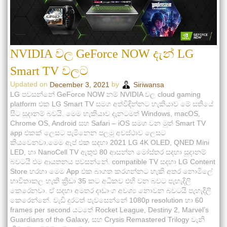
NVIDIA වල GeForce NOW දැන් LG
Smart TV වලට
Updated on
by
December 3, 2021
Siriwansa
LG පවසන්නේ GeForce NOW නම් NVIDIA වල cloud gaming
platform එක LG Smart TV සමග අත්විඳින්නට හැකියාව මේ සතියේ
සිට සූදානම් බවයි. මෙම හැකියාව දැනටමත් Windows, macOS,
Chrome OS, Android සහ Safari – iOS සමග වන මුත් Smart TV
app එකක් ලෙසට පැමිනෙන පලමු අවස්ථාව ලෙසට
කියවෙනවා.මෙම ඇප් එක සදහා 2021 LG 4K OLED, QNED Mini
LED, හා NanoCell TV ඇතුළු 80 ආසන්න මෝස්තර සදහා සූදානම්
බවටයි එම ආයතනය පවසන්නේ. compatible TV සදහා LG Content
Store හරහා මෙම App එක බාගත කරගන්නට හැකි අතර නොමිලේ
භාවිතාකල හැකි ක්‍රීඩා 35 කට අධිකව එහි වන බවට පැහැදිලි
කෙරෙනවා. ඒ සදහා අමතර දෘඩාංග අවශ්‍ය නොවන බවටයි පැහැදිලි
කෙරෙන්නේ. වැඩි දුරටත් පැවසෙන්නේ 1080p resolution හා 60
frames per second යටතේ Rocket League, Destiny 2, Marvel’s
Guardians of the Galaxy, සහ Crysis Remastered Trilogy වැනි