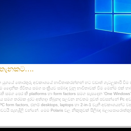
ඳු තැනකට….
ගයේ තොරතුරු අවකාශයේ භාවිතාකරන්නන් හට වඩාත් ගැටලුකාරී වීම හඳු
නික ජීවිතය සමග සංක්‍රියව සම්බඳ වුනු භාවිතාවක් වීම මෙන්ම එක් භාව
සමග පෙර කී platforms හා form factors සමග සැසදෙන ‘One Windows’ 
 සමග තරමක දුරට අත්හදා තිබුනද පලවන නවතම පුවත් පවසන්නේ Pc අවකා
ික PC form factors, එනම් desktops, laptops හා 2-in-1 වැනි අවකාශය
යි පැහැදිලි වන්නේ. මෙම Polaris වල නිකුතුවක් පිලිබඳ බලාපොරොත්ත