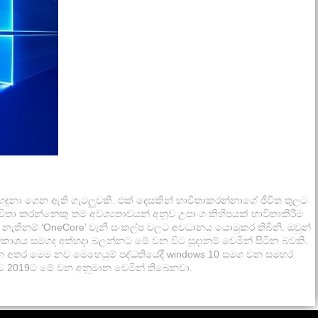
නා ගෙන ඇති ගැටලුවකි. එක් දෙසකින් භාවිතාකරන්නාගේ ජීවිත තුලට
ිතා කරන්නෙකු තම අවශ්‍යතාවයන් අනූව උපාංග කිහිපයක් භාවිතාකිරීම
නැතිනම් ‘OneCore’ වැනි සංකල්ප වලට අවධානය යොමුකර තිබිනි. ඔවුන්
ශය සමගද අත්හදා බලන්නට මේ වන විට සූදානම් වෙමින් සිටින බවකි.
න්ට වන අතර මෙම නව මෙහෙයුම් පද්ධතියේදී windows 10 සමග වන සමහර
ුව 2019ට මේ වන අනුමාන වෙමින් තිබෙනවා.