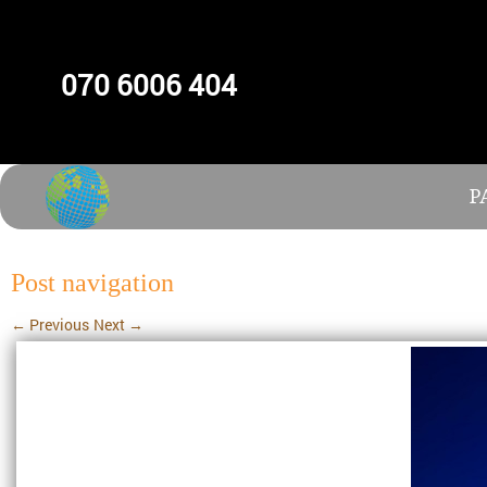
070 6006 404
P
Post navigation
←
Previous
Next
→