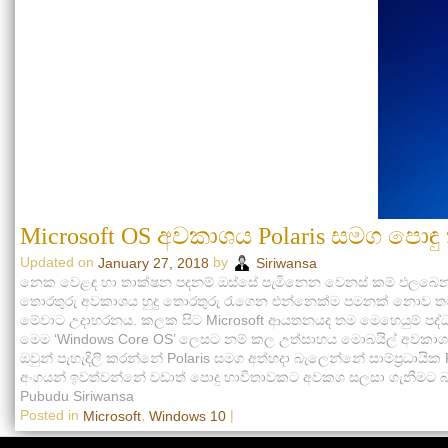
Microsoft OS අවකාශය Polaris සමග පො
Updated on
by
January 27, 2018
Siriwansa
නෙක වෙළඳ හා තාක්ෂන පදනම් ඔස්සේ පැමිනෙන වෙනස් කම් එලබෙන යු
තොරතුරු අවකාශය හුදු තොරතුරු ‍රැගෙන එන්නෙක්ම පමනක් නොව තම දෛ
මේවාට උදාහරනය. කලක සිට Microsoft ආයතනයද තම මෙහෙයුම් පද්ධති 
මෙම ‘Windows Core OS’ ලෙසට නම් කල උත්සාහය මොබයිල් අවකාශය
ඔවුන් පැහැදිලි කරන්නේ Polaris සමග අත්හදා බැලෙන්නේ සාම්ප්‍රධාය
අංගයන් ඉවත්වන්නේ වඩාත් පොදු භාවිතාවකට අවකශ සලසා ගැනීමට බවට
Pubudu Siriwansa
Posted in
,
|
Microsoft
Windows 10