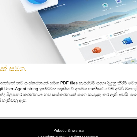
පයක් සමග.
න්නේ නව සංස්කරනයත් සමග PDF files හැසිරවීම් සදහා දියුනු කිරීම් මෙන්ම
git User-Agent string ඉක්මවන හැකියාව් අසමග හානිකර වෙබ් අඩවි මගහැර
වලත දෙකක්ද පිලිසකර කරන්නටද නව සංස්කරනයත් සමග කටයුතු කර ඇති බවයි. 
සේ හැකිවනු ඇත.
Pubudu Siriwansa
Copyright © 2026.All rights reserved.