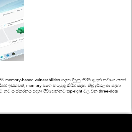
 memory-based vulnerabilities සදහා දියුනු කිරීම් ඇතුළු නවාංග පහක්
ීමේ ඉඩකඩත්, memory සමග කටයුතු කිරීම සදහා තිබූ දුර්වලතා සදහා
මෙම නව සංස්කරනය සදහා පිවිසෙන්නට top-right වල වන three-dots