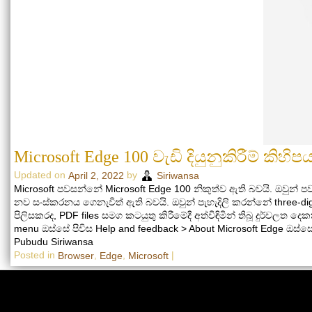
Microsoft Edge 100 වැඩි දියුනුකිරීම් කිහි
Updated on
by
April 2, 2022
Siriwansa
Microsoft පවසන්නේ Microsoft Edge 100 නිකුත්ව ඇති බවයි. ඔවුන් පවස
නව සංස්කරනය ගෙනැවිත් ඇති බවයි. ඔවුන් පැහැදිලි කරන්නේ three-di
පිලිසකරද, PDF files සමග කටයුතු කිරීමේදී අත්විඳිමින් තිබූ දුර්
menu ඔස්සේ පිවිස Help and feedback > About Microsoft Edge ඔස්
Pubudu Siriwansa
Posted in
,
,
|
Browser
Edge
Microsoft