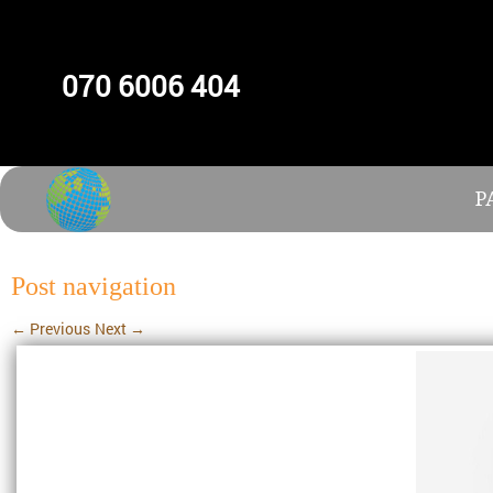
070 6006 404
P
Post navigation
←
Previous
Next
→