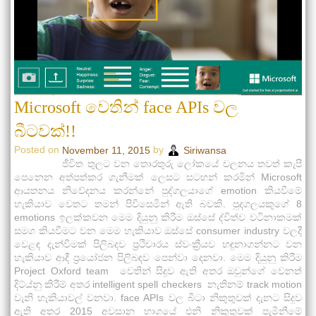
Microsoft වෙතින් face APIs වල
බීටවක්!!
Posted on
by
November 11, 2015
Siriwansa
ජීවිත තුලට වන තොරතුරු ලෝකයේ චලනය තවත් කැපී
පෙනෙන අත්පත්කර ගැනීමක් ලෙසට සටහන් කරමින් Microsoft
ආයතනය නිවේදනය කරන්නේ පුද්ගලයාගේ emotion කියවීමේ
හැකියාව වෙතට තමන් පිවිසෙමින් ඇති බවකි. පුදගලයකුගේ 8
emotions ඉලක්කවන මෙම දියුනු කිරීම ඔස්සේ ද්විත්ව වටිනාකමක්
සමග කියවීමට වන මෙම හැකියාව ඔස්සේ consumer industry වලදී
වෙළඳ දැන්වීමක් පිලිබදව ප්‍රථිචාරය ස්වංක්‍රීයව හඳුනාගන්නට වන
හැකියාව ආදී ප්‍රයෝජන පිලිබඳව පෙන්වා දෙනවා. මෙම දියුනු කිරීම
Project Oxford team වෙතින් සිදුව ඇති අතර ඔවුන්ගේ වෙනත්
දිට්ය්නු කිරීම් අතර intelligent spell checkers නැතිනම් track motion
වැනි හැකියාවල් වනවා. face APIs වල බීටා නිකුතුවක් දැනට සිදුව
ඇති අතර 2015 අවසාන භාගයේ එනි නිකුතුවක් පැමිනීමේ