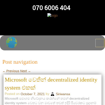
070 6006 404
Post navigation
←
Previous
Next
→
Microsoft වෙතින් decentralized identity
system එකක්
Posted on
by
October 7, 2021
Siriwansa
Microsoft සමාගම නිවේදනය කරන්නේ තමන් decentralized
identity system වෙතට වන මාවතේ තවත් ඉදිරි පියවරකට සූදානම්