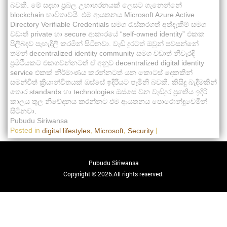
බවකි. මේ සදහා ප්‍රබල උහාහරනයක් ලෙසට ගැනෙන්නේ
blockchain භාවිතාවයි. එම ආයතනය Microsoft Azure Active
Directory Verifiable Credentials සමග ‍රැස්කරගත් අත්දැකීම් සමග
වඩාත් private හා secure ආකාරයේ “self-owned identity” එකක
පිලිබඳව පැහැදිලි කරමින් සිටිනවා. වැඩි දුරටත් ඔවුන් පවසන්නේ
තමන් decentralized identity community සමග වඩාත් නිවැරදි
ප්‍රමිථියකට එකගවන්නටත් ඒ අනූව decentralized digital identity
service එකක් නිර්මාණය කරන්නටත් යන කොටස් දෙකකින්
සමන්විත් ක්‍රියාන්විතයක් ඔස්සේ ඉදිරියට පැමිනි බවකි. කිසිදු බැදීමකින්
තොර standards හා technologies ඔස්සේ වන වැඩිදුර ප්‍රගතිය ඉදිරි
කාලය තුල නිවේදනය කරන්නට එම ආයතනය පොරොන්දුවෙමින්
සිටිනවා.
Pubudu Siriwansa
Posted in
,
,
|
digital lifestyles
Microsoft
Security
Pubudu Siriwansa
Copyright © 2026.All rights reserved.