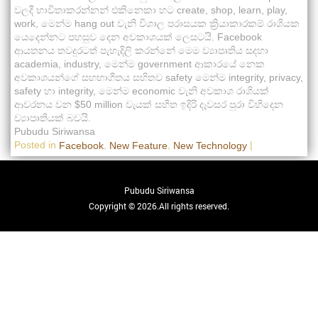
වලදී භාවිතාකරන්නන් එකිනෙකා හට create, shop, learn, play,
work, මෙන්ම hang out වැනි විශාල පරාසයක ක්‍රියාකාරකම් රාශියක
යෙදෙන්නට පහසුව දෙන අවකාශයක් ලෙසටයි. Facebook
ආයතනය තවදුරටත් පැහැදිලි කරන්නේ මෙම ව්‍යාපෘතිය සදහා
academia, industry, මෙන්ම government ආකාරයේ නෙක
අවකාශයන්ගේ සහභාගීතය සහිතව safety මෙන්ම integrity, privacy,
safety හා integrity, මෙන්ම economic වැනි අවකාශ රාශියක්
ආවරනය වන $50 million වැයක් සහිත ඉදිරි දෑවසර පුරා විහිදෙන
ව්‍යාපෘතියක් බවයි.
Pubudu Siriwansa
Posted in
,
,
|
Facebook
New Feature
New Technology
Pubudu Siriwansa
Copyright © 2026.All rights reserved.