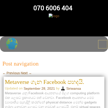
070 6006 404
Post navigation
←
Previous
Next
→
Metaverse ගැන Facebook පහදයි.
Updated on
by
September 28, 2021
Siriwansa
Metaverse යනු Facebook ආයතනයේ මීලග computing platform
එක ලෙසට ප්‍රකාශයට පත් වෙනවා. Facebook ආයතනය මෙම
ව්‍යාපෘතිය පැහැදිලි කරන්නේ physical distance මෙන්ම gadgets
හරහා නොවන ලෙසට වන හමුවක් ලෙසටයි. එනම් virtual spaces