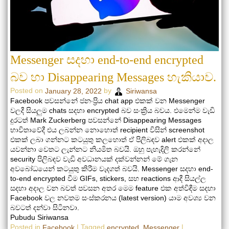
Messenger සදහා end-to-end encrypted
බව හා Disappearing Messages හැකියාව.
Posted on
by
January 28, 2022
Siriwansa
Facebook පවසන්නේ ජනංප්‍රිය chat app එකක් වන Messenger
වලදී සියලුම chats සදහා encrypted බව සංක්‍රිය බවය. එමෙන්ම වැඩි
දුරටත් Mark Zuckerberg පවසන්නේ Disappearing Messages
භාවිතාවේදී එය ලබන්න නොහොත් recipient විසින් screenshot
එකක් ලබා ගන්නට කටයුතු කලහොත් ඒ පිලිබඳව alert එකක් අදාල
යවන්නා වෙතට ලැන්නට නියමිත බවයි. ඔහු පැහැදිලි කරන්නේ
security පිලිබඳව වැඩි අවධානයක් දක්වන්නන් මේ ගැන
අවබෝධයෙන් කටයුතු කිරීම වැදගත් බවයි. Messenger සදහා end-
to-end encrypted වීම GIFs, stickers, සහ reactions ආදී සියල්ල
සදහා අදාල වන බවත් පවසන අතර මෙම feature එක අත්විඳීම සදහා
Facebook වල නවතම සංස්කරනය (latest version) යාම අවශ්‍ය වන
බවටත් දන්වා සිටිනවා.
Pubudu Siriwansa
Posted in
|
Tagged
,
|
Facebook
encrypted
Messenger