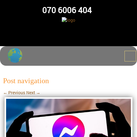
070 6006 404
Post navigation
←
Previous
Next
→