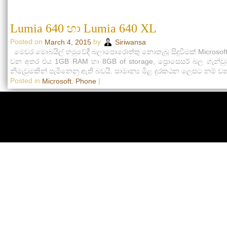
Lumia 640 හා Lumia 640 XL
Posted on
by
March 4, 2015
Siriwansa
මෙවර මොබයිල් හමුවේදී බලාපොරොත්තු නොතැබූ සිදුවීමක් Microsof
වන අතර එය 1GB RAM හා 8GB of storage, ප්‍රොසෙසර් බල ගැන්වු
නිමැවුමකින් පැමිනෙනු ඇති බවයි. සාමාන්‍ය මිළ දුරකථන ලෙසට නම්
Posted in
,
|
Microsoft
Phone