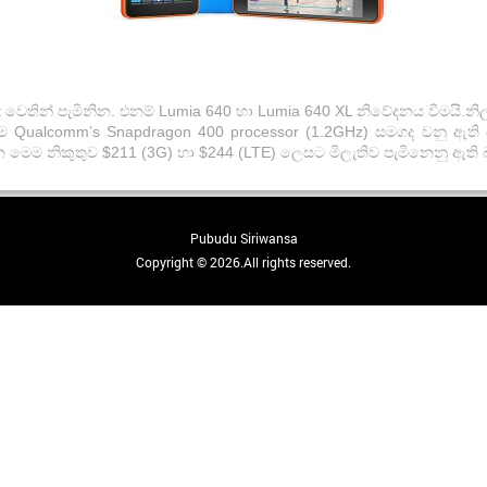
t වෙතින් පැමිනින. එනම් Lumia 640 හා Lumia 640 XL නිවේදනය වීමය
ම Qualcomm’s Snapdragon 400 processor (1.2GHz) සමගද වනු ඇති 
 වන මෙම නිකුතුව $211 (3G) හා $244 (LTE) ලෙසට මිලැතිව පැමිනෙනු ඇ
Pubudu Siriwansa
Copyright © 2026.All rights reserved.