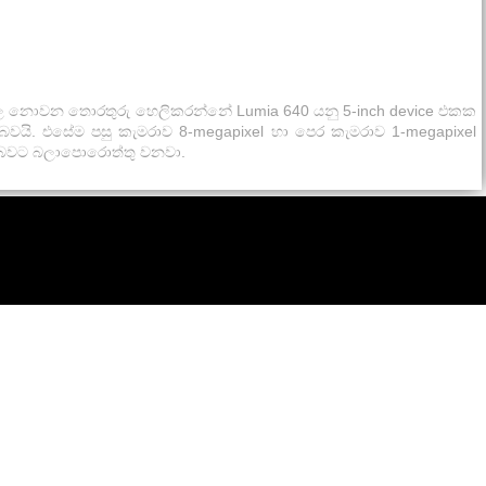
ි.නිල නොවන තොරතුරු හෙලිකරන්නේ Lumia 640 යනු 5-inch device එකක
බවයි. එසේම පසු කැමරාව 8-megapixel හා පෙර කැමරාව 1-megapixel
ති බවට බලාපොරොත්තු වනවා.