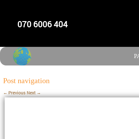
070 6006 404
P
Post navigation
←
Previous
Next
→