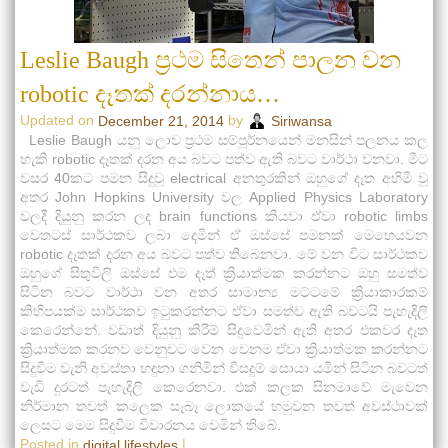
Leslie Baugh ප්‍රථම සිතෙන් පාලන වන
robotic දෑතක් දරන්නාය…
Updated on
by
December 21, 2014
Siriwansa
Leslie Baugh යනු ලොව ප්‍රථම සම්පූර්නයෙන් මනසින් පලනය කල
හැකි robotic දෑතක් දරන අය බවට පත්ව ඇති බවට වාර්ථා වනවා. මීට
වසර 40කට පමන සිදුවූ electrical අනතුරකින් ඔහුගේ දෑත අහිමි වූ
අතර John Hopkins University වල Applied Physics Laboratory
වලදී දියුනු කරන ලද brain functions කියවා ඒවා robotic limbs
වෙතටස් සාර්ථකව ලබා දෙමින් ඒ ඔස්සේ පමනක් මෙහෙයවන
robotic දෑතක් දරන අය බවට පත්ව තිබෙනවා. මේ වන විට සාර්ථකව
ඔහුගේ සිතුවිලි ඔස්සේ එම දෑත් ක්‍රියාත්මක කරන්නට ඔහු සමත්ව
සිටින බවට වාර්ථා වන අතර සාමාන්‍ය මට්ටමේ ක්‍රියාකාරකම්
කිහිපයක්ම සාර්ථකව ඉ‍ටුකරන්නට ඒවා සමත්ව ඇති බවටයි පැහැදිලි
කෙරෙන්නේ. වඩාත් දියුනු කිරීම් සිදුවෙමින් ඇති අතර එකවර දෑත
ක්‍රියාත්මක කරනව වෙනුවට වෙන වෙනම ඒවා ක්‍රියාත්මක කරන්නට
සිදුවීම වැනි අවස්තා හඳුනා ගනිමින් විසදුම් සොයා යමින් සිටින බවටත්
වැඩි දුරටත් පැහැදිලි කෙරෙනවා. එක් කලක සිනමාවේ මැවෙන
නිර්මාන තවත් කලෙක සෑබෑ ලොකයේ හමුවන තවත් අවස්ථාවක්
ලෙසට මෙම සිදුවීම විචාරනය වෙමින් තිබේ.
Posted in
|
digital lifestyles