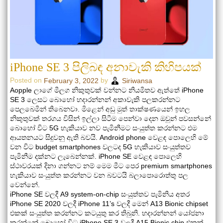
iPhone SE 3 පිලිබඳ අනාවැකි කිහිපයක්
Posted on
by
February 3, 2022
Siriwansa
Aopple ලාගේ මීලග නිකුතුවක් වන්නට නියමිතව ඇත්තේ iPhone
SE 3 ලෙසට බොහෝ හදාරන්නන් අකාවැකි පලකරන්නට
පෙලබෙමින් තිබෙනවා. මිළෙන් අඩු මුත් තාක්ෂණයෙන් ඉහල
නිකුතුවක් තරගය විසින් ඉල්ලා සිටීම පෙන්වා දෙන ඔවුන් පවසන්නේ
බොහෝ විට 5G හැකියාව නව පැමිනීමට සංයුත්ත කරන්නට එම
ආයතනයට සිදුවනු ඇති බවයි. Android phone වෙළඳ පොලෙහි මේ
වන විට budget smartphones වලටද 5G හැකියාව සංයුත්තව
පැමිනීම දක්නට ලැබෙන්නක්. iPhone SE වෙළඳ පොලෙහි
ස්ථාවරයක් දිනා ගන්නට නම් මෙම මීට පෙර premium smartphones
හැකියාව සංයුත්ත කරන්නට වන බවටයි බලාපොරොත්තු පල
වෙන්නේ.
iPhone SE වලදී A9 system-on-chip සංයුත්තව පැමිනිය අතර
iPhone SE 2020 වලදී iPhone 11’s වලදී මෙන් A13 Bionic chipset
එකක් සංයුත්ත කරන්නට කටයුතු කර තිබුනි. හදාරන්නන් යෝජනා
කරන්නේ බොහෝ විට iPhone SE 3 වලදී A15 Bionic chip එකක්