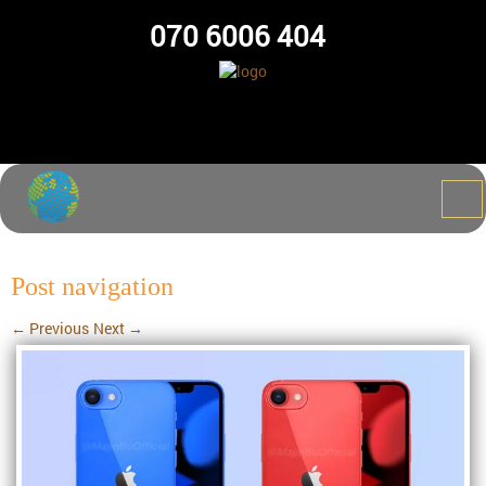
070 6006 404
Post navigation
←
Previous
Next
→