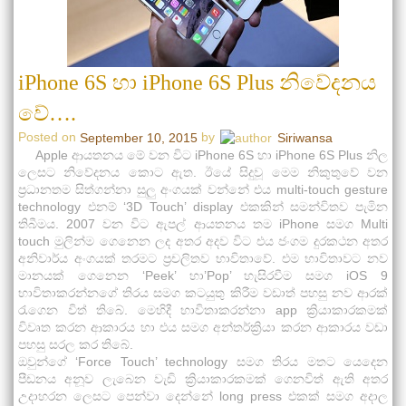
iPhone 6S හා iPhone 6S Plus නිවේදනය
වේ….
Posted on
by
September 10, 2015
Siriwansa
Apple ආයතනය මේ වන විට iPhone 6S හා iPhone 6S Plus නිල
ලෙසට නිවේදනය කොට ඇත. ඊයේ සිදුවූ මෙම නිකුතුවේ වන
ප්‍රධානතම සිත්ගන්නා සුලු අංගයක් වන්නේ එය multi-touch gesture
technology එනම් ‘3D Touch’ display එකකින් සමන්විතව පැමින
තිබීමය. 2007 වන විට ඇපල් ආයතනය තම iPhone සමග Multi
touch මුලින්ම ගෙනෙන ලද අතර අදව විට එය ජංගම දුරකථන අතර
අනිවාර්ය අංගයක් තරමට ප්‍රචලිතව භාවිතාවේ. එම භාවිතාවට නව
මානයක් ගෙනෙන ‘Peek’ හා’Pop’ හැසිරවීම සමග iOS 9
භාවිතාකරන්නගේ තිරය සමග කටයුතු කිරීම වඩාත් පහසු නව ආරක්
‍රැගෙන විත් තිබේ. මෙහිදී භාවිතාකරන්නා app ක්‍රියාකාරකමක්
විවෘත කරන ආකාරය හා එය සමග අන්තර්ක්‍රියා කරන ආකාරය වඩා
පහසු සරල කර තිබේ.
ඔවුන්ගේ ‘Force Touch’ technology සමග තිරය මතට යෙදෙන
පීඩනය අනූව ලැබෙන වැඩි ක්‍රියාකාරකමක් ගෙනවිත් ඇති අතර
උදාහරන ලෙසට පෙන්වා දෙන්නේ long press එකක් සමග අදාල