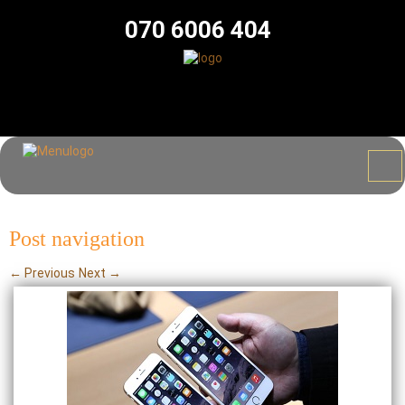
070 6006 404
Post navigation
←
Previous
Next
→