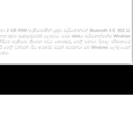
හා 2 GB RAM හැකියාවකින් යුතුව පැමිනෙන්නේ Bluetooth 4.0, 802.11
ෙනෙන කුඩා සැකසුරුවමක් ලෙසටය. මෙම stickය පැමිනෙන්නේම Windows
කිරීමේ හැකියාව තිබෙන බවට තොරතුරු හෙලි වනවා. විශාල පරිමානයේ
ටයි හෙලි වන්නේ. මීට අමතරව ඔවුන් පවසනවා ඔබ Windows ලෝලයෙන්
වත්ය.