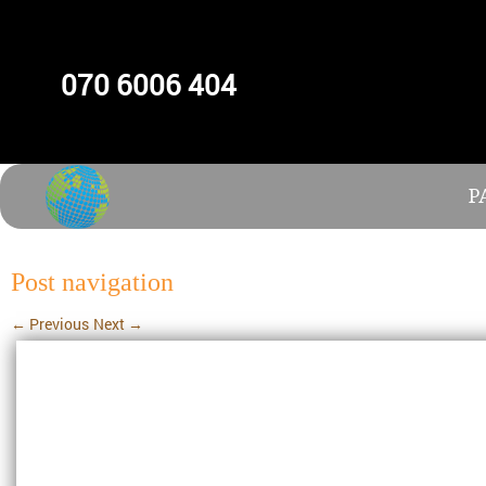
070 6006 404
P
Post navigation
←
Previous
Next
→