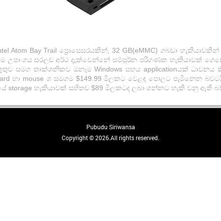
el Atom Bay Trail ප්‍රොසෙසරයකින්, 32 GB(eMMC) ගබඩා හැකියාවකින් 
 මෙම උපාංගය සරලව අර්ථ දැක්වෙන්නේ සම්පූර්න පරිගණක හැකියාවක් ග
ිකුතුව සමග තාක්ශනිකව ඔනෑම Windows සහය applicationයක් ධාවනය 
yboard හා mouse ශ සමගම $149.99 මිලකට වෙළඳ පොලට පැමිනෙන බව
යේ storage හැකියාවක් සහිතව $89 මිලකටද ලබා ගන්නට හැකි වනු ඇති බ
Pubudu Siriwansa
Copyright © 2026.All rights reserved.