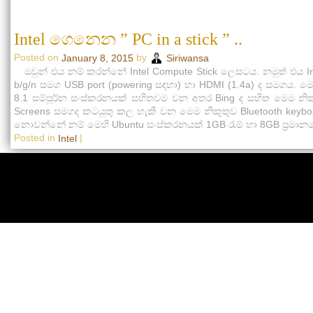
Intel ගෙනෙන ” PC in a stick ” ..
Posted on
by
January 8, 2015
Siriwansa
ඔවුන් එය නම් කරන්නේ Intel Compute Stick ලෙසටය. නමුත් එය Int
b/g/n සමග USB port (powering සඳහා) හා HDMI (1.4a) ද සමගය.
8.1 සම්පූර්න සංස්කරනයක් සහිතවම වන අතර Bing ද සහිත මෙම න
Screens සමගද කටයුතු කල හැකි වන මෙම නිකුතුව Bluetooth ke
නොවන්නේ නම් මෙහි Ubuntu සංස්කරනයක් 1GB ‍රැම් හා 8GB ප්‍රමාන
Posted in
|
Intel