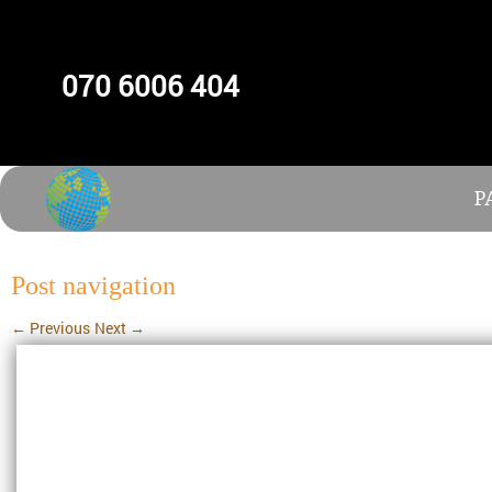
070 6006 404
P
Post navigation
←
Previous
Next
→