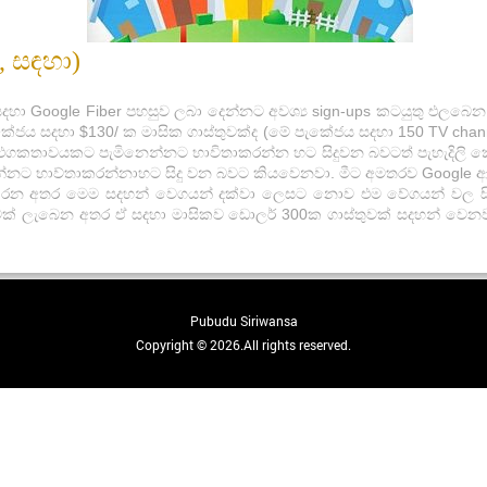
, සඳහා)
සදහා Google Fiber පහසුව ලබා දෙන්නට අවශ්‍ය sign-ups කටයුතු එලබෙ
කේජය සදහා $130/ ක මාසික ගාස්තුවක්ද (මේ පැකේජය සදහා 150 TV channel
තාවයකට පැමිනෙන්නට භාවිතාකරන්න හට සිදුවන බවටත් පැහැදිලි කෙර
ෙන්නට භාව්තාකරන්නාහට සිදු වන බවට කියවෙනවා. මීට අමතරව Google
කරන අතර මෙම සදහන් වෙගයන් දක්වා ලෙසට නොව එම වේගයන් වල සිට( n
වක් ලැබෙන අතර ඒ සදහා මාසිකව ඩොලර් 300ක ගාස්තුවක් සදහන් වෙනව
Pubudu Siriwansa
Copyright © 2026.All rights reserved.