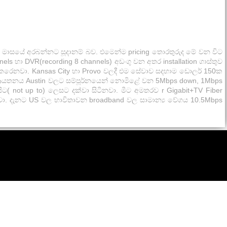
න මාසයේ අරබන්නට සූදානම් බව. එමෙන්ම pricing තොරතුරුද මේ වන විට
s හා DVR(recording 8 channels) අඩංගු වන අතර installation ගාස්තුව
ෙනවා. Kansas City හා Provo වලදී එම සේවාව සදහාම ඩොලර් 150ක
 ආයතනය Austin වලට සම්පූර්නයෙන් නොමිළේ වන 5Mbps down, 1Mbps
ot up to) ලෙසට දක්වා සිටිනවා. මීට අමතරව r Gigabit+TV Fiber
ා. දැනට US වල භාවිතාවන broadband වල සාමාන්‍ය වේගය 10.5Mbps