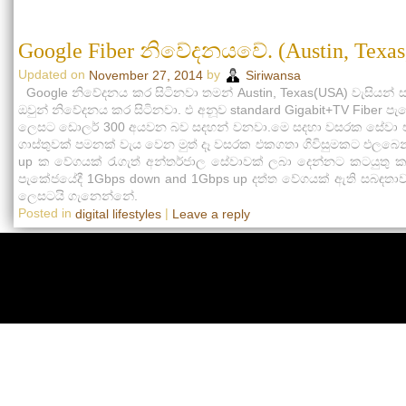
Google Fiber නිවේදනයවේ. (Austin, Texas
Updated on
by
November 27, 2014
Siriwansa
Google නිවේදනය කර සිටිනවා තමන් Austin, Texas(USA) වැසියන් 
ඔවුන් නිවේදනය කර සිටිනවා. එ අනූව standard Gigabit+TV Fiber පැ
ලෙසට ඩොලර් 300 අයවන බව සදහන් වනවා.මෙ සදහා වසරක සේවා එගක
ගාස්තුවක් පමනක් වැය වෙන මුත් දෑ වසරක එකගතා ගිවිසුමකට එලබ
up ක වේගයක් ‍රැගැත් අන්තර්ජාල සේවාවක් ලබා දෙන්නට කටයුතු 
පැකේජයේදී 1Gbps down and 1Gbps up දත්ත වේගයක් ඇති සබඳතා
ලෙසටයි ගැනෙන්නේ.
Posted in
|
digital lifestyles
Leave a reply