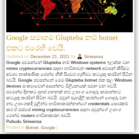
Google සමාගම Glupteba නම් botnet
එකට එරෙහි වෙයි.
Updated on
by
December 21, 2021
Siriwansa
Google පවසන්නේ Glupteba නම් Windows systems ඉලක්ක වන
mines cryptocurrencies සදහා භාවිතාවන network අවසන් කිරීමට
අවශ්‍ය තාක්ෂණික මෙන්ම නීති පියවර ගැනීමට කටයුතු කරමින් සිටින
බවයි. Google පවසන්නේ මෙම Glupteba botnet එක තුල Windows
devices සංක්‍යාවෙන් ආසන්නව මිලියනයක් පමන වන බවයි.
එමෙන්ම දිනකට දහස් ගනනක් නව උපාංග ගොදුරු කරගන්නට
කටයුතු කරමින් සිටින බවයි. ඔවුන් පැහැදිලි කරන්නේ ගොදුරු වන
නව උපාංගකදී මුලින්ම භාවිතාකරන්නන්ගේ credentials සොරකම්
කර ඒ ඔස්සේ mining cryptocurrencies සදහා ඔවුන්ගේ උපාංග
මෙන්ම routers භාවිතාකරන බවයි.
Pubudu Siriwansa
Posted in
,
|
Botnet
Google