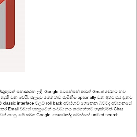
es නිකුතුවක් නොකරන ලදී. Google පවසන්නේ තමන් Gmail වෙතට නව
ට හැකි වන බවයි. පලමුව මෙම නව පැමිනීම optionally වන අතර එය දැනට
ම් classic interface වලට roll back අවස්ථාව ගෙනෙන බවටද අවසානයේ
 අතර Email වඩාත් පහසුවෙන් සංවිධානය කරගන්නට හැකිවීමත් Chat
 තවත් පහසු කම් සමග Google පොරොන්දු වෙන්නේ unified search