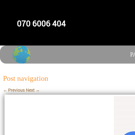
070 6006 404
P
Post navigation
←
Previous
Next
→