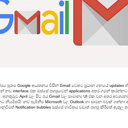
ිහිපය පුරාම Google ආයතනය විසින් Gmail වෙතට ප්‍රධාන ගනයේ updat
න්නේ නව interface එක ඔස්සේ පහසුවෙන් applications අතර ගමන් කරන්න
අනතුරුව April වල සිට එය Gmail වල සාමාන්‍ය UI එක වන අතර අවශ්‍යන
නට නියමිතයි. නව පැමිනීම Microsoft වල Outlook හා සාමන බවක් ගන්නා
වීමත් Notification bubbles ඔස්සේ භාවිතය වඩාත් පහසු කිරීමත් ඇතුලු