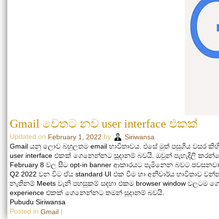
Gmail වෙතට නව user interface එකක්
Updated on
by
February 1, 2022
Siriwansa
Gmail යනු ලොව බහුලතම email භාවිතාවය. එසේ මුත් පසුගිය වසර ක
user interface එකක් ගෙනෙන්නට සූදානම් බවයි. ඔවුන් පැහැදිලි කර
February 8 වල සිට opt-in banner ආකාරයට පැමිනෙන බවට පවසනවා. 
Q2 2022 වන විට ඒය standard UI එක වීම හා අනිවාර්ය භාවිතාව වන්
නැතිනම් Meets වැනි පහසුකම් සදහා එකම browser window වලටම ගොනු
experience එකක් ගෙනෙන්නට තමන් සූදානම් බවයි.
Pubudu Siriwansa
Posted in
|
Gmail