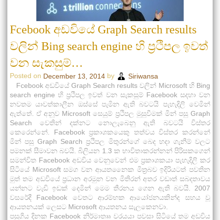
Fcebook අඩවියේ Graph Search results
වලින් Bing search engine හි ප්‍රථිපල ඉවත්
වන සැකසුම්…
Posted on
by
December 13, 2014
Siriwansa
Fcebook අඩවියේ Graph Search results වලින් Microsoft හි Bing
search engine හි ප්‍රථිපල ඉවත් වන සැකසුම් Facebook සදහා වන
නවතම යාවත්කාලීන ඔස්සේ පැමින ඇති බවටයි පැහැදිලි වෙමින්
ඇත්තේ. ඒ අනූව Microsoft සෙයුම් ප්‍රථිපල මුසුවීමක් මින් පසු Graph
Search වෙතින් දක්නට නොලැබෙනු ඇති බවටයි විස්තර
කෙරෙන්නේ. Facebook ප්‍රකාශකයෙකු තත්වය විස්තර කරන්නේ
මින් පසු Graph Search ප්‍රථිපල මිතුරන්ගේ බෙද හදා ගැනීම් වලට
පමනක් සීමාවන බවයි. බිලියන 1.3 ක භාවිතාකරන්නන් පිරිසකගෙන්
සමන්විත Facebook අඩවිය වෙනුවෙන් එම ප්‍රකාශකයා පැහැදිලි කර
සිටියේ Microsoft සමග වන ආයතනෛක මිත්‍රබව ඉදිරියටත් පවතින
මුත් තම අඩවියේ ප්‍රධාන අරමුන වන මිතිරන් අතර වඩාත් සබදතාවය
යන්නට වැඩි ඉඩක් දෙමින් මෙම තීරනය ගෙන ඇති බවයි. 2007
වසරේදී Facebook වෙතට ආරම්භක ආයෝජනයකින්ද සහය වූ
ආයතනයක් ලෙසට Microsoft ආයතනය සැලකෙනවා.
පසුගිය දිනක Facebook නිර්මාතෲ වරයයා පවසා සිටියේ තම අඩවිය