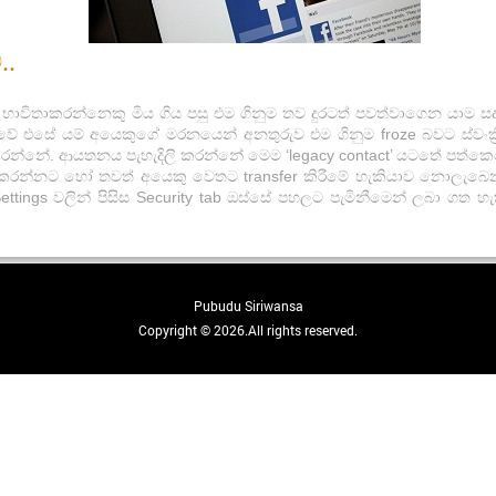
..
තාකරන්නෙකු මිය ගිය පසු එම ගිනුම තව දුරටත් පවත්වාගෙන යාම සදහා 
ූවේ එසේ යම් අයෙකුගේ මරනයෙන් අනතුරුව එම ගිනුම froze බවට ස්වංක්
රෙන්නේ. ආයතනය පැහැදිලි කරන්නේ මෙම ‘legacy contact’ යටතේ පත්කෙ
 කරන්නට හෝ තවත් අයෙකු වෙතට transfer කිරීමේ හැකියාව නොලැබෙන
ttings වලින් පිසිස Security tab ඔස්සේ පහලට පැමිනීමෙන් ලබා ගත 
Pubudu Siriwansa
Copyright © 2026.All rights reserved.