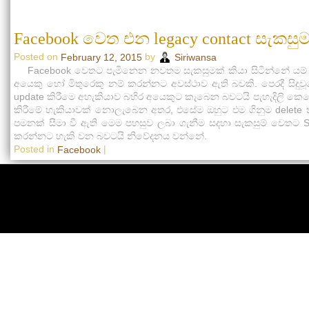
Facebook වෙත එන legacy contact සැකසුම
Posted on
by
February 12, 2015
Siriwansa
Facebook වෙතට පැමිනෙන නවතම සැකසුමක් කියා සිටින්නේ යම් භාවි
අයෙකු හෝ මිතුරෙකු නම් කරන්නට අවස්ථාව ඇති බවකි. පෙරදී සිදුව
update කිරීමෙ අහැකියාව බහිර අයෙකුට කැබෙන බවටයි පැහැදිලි කෙ
කිරීමේ හැකියාවක් නොලැබෙන අතර, එසේම ඔහුට එම ගිනුම delete
පමනක් සීමා වී ඇති මෙම පහසුව ලබා ගැනීම සදහා සැකසුම් වෙතට Se
කරන්නට හැකි වන බවටයි නිවේදනය වන්නේ.
Posted in
|
Facebook