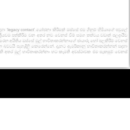
‘legacy contact’ යෝජනා කිරීමක් ඔස්සේ එම ගිනුම් හිමියාගේ පවුලේ
‍රීයවම පත්කිරීම වන අතර නව වෙනස් වීම් සමග තත්වය වඩාත් පලදායීව
රෙන අයිතිය ඔස්සේ මුල් භාවිතාකරන්නාගේ ඡායාරූ හෝ පලකිරීම් වෙනස්
 බවටයි පැහැදිලි කෙරෙන්නේ. දැනට ඇමරිකානු භාවිතාකරන්නන් සදහා
හැකි අතර මුල් භාවිතාකරන්නා හට කැමති අවස්ථාවක එම සැකසුම් වෙනස්