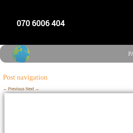
070 6006 404
P
Post navigation
←
Previous
Next
→