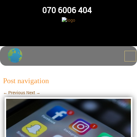
070 6006 404
Post navigation
←
Previous
Next
→