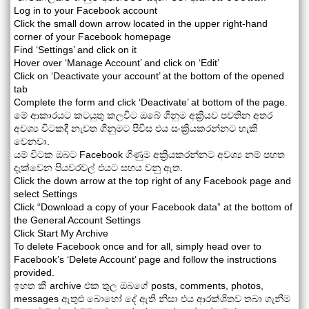
Log in to your Facebook account
Click the small down arrow located in the upper right-hand
corner of your Facebook homepage
Find ‘Settings’ and click on it
Hover over ‘Manage Account’ and click on ‘Edit’
Click on ‘Deactivate your account’ at the bottom of the opened
tab
Complete the form and click ‘Deactivate’ at bottom of the page.
මේ ආකාරයට කටයුතු කලවිට ඔබේ ගිනුම අක්‍රියව පවතින අතර
අවශ්‍ය විටකදී නැවත ගිනුමට පිවිස එය සංක්‍රියකරන්නට හැකි
වෙනවා.
යම් විටක ඔබට Facebook ගිණුම අක්‍රියකරන්නට අවශ්‍ය නම් පහත
දැක්වෙන පියවරවල් එයට සහය වනු ඇත.
Click the down arrow at the top right of any Facebook page and
select Settings
Click “Download a copy of your Facebook data” at the bottom of
the General Account Settings
Click Start My Archive
To delete Facebook once and for all, simply head over to
Facebook’s ‘Delete Account’ page and follow the instructions
provided.
ඉහත කී archive එක තුල ඔබගේ posts, comments, photos,
messages ඇතුළු බොහෝ දේ ඇති නිසා එය ආරක්ශිතව තබා ගැනීම