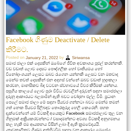
Facebook ගිණුම Deactivate / Delete
කිරීමට.
Posted on
by
January 21, 2022
Siriwansa
සමාජ ජාලා එක් දෙසකින් ඔබේගේ ජීවිත අවකාශය පුළුල් කරන්නකි.
වඩ වඩාත් ලොව දෙසට පෞද්ගලික හෝ වෘතියමය හෝ
විනෝදාංශයන් ලෙසට ඔබව ‍රැගෙන යන්නකි ලෙසට වන මතවාද
මෙන්ම තවත් දෙසකින් එන අදහස් වන්නේ ඔබව වඩාත් හුදාකලා
කරවන, මානසිකව බිඳ වටවන ස්වභාවයේ විවර කිරීමක් යන්නය.
පසුගිය කාලයේ ලොව පුරා විවිධ රටවලින් දරුවන් සදහා සමාජජාලා
දරුනු ආකාරයට බලපාමින් ඇති බවට චෝදනා එල්ල විමි. ප්‍රධාන
පෙලේ සමාජ ජාලා මේ සදහා පියවර ගන්නටා බවට මෙන්ම තමන්
ගත් නෙක පියවර පිලිබඳව තොරතුරුද හෙලි කෙරෙනි. පහත
දැක්වෙන්නේ යම් විටකදී අයෙකුට Facebook සමාජජාලාව තුල වන
ගිනුමක් අක්‍රියකරවන්නට / වසාදමන්නට අවශ්‍ය විටකදී අනුගමනය
කල හැකි එම ආයතනය විසින් ලබා දී ඇති ක්‍රමවේදයයි.
-තාවකාලිකව ගිණුම අත්හිටවීම සදහා වන ආකාරය මෙසේය..