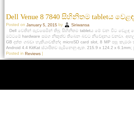
Dell Venue 8 7840 සිහිනිතම tabletය වෙ
Posted on
by
January 5, 2015
Siriwansa
Dell වෙතින් පැවසෙමින් තිබූ සිහිනිතම tabletය මේ වන විට වෙළ
මට්ටමේ hardware සමග නිකුත්ව තිබෙන බවට නිවේදනය වනවා. අඟල් 8.
GB දත්ත ගබඩා හැකියාවකින්ද microSD card slot, 8 MP පසු කැමරා
Android 4.4 KitKat ස්ථාපිතව පැමිනෙනු ඇත. 215.9 x 124.2 x 6.1m
Posted in
|
Reviews