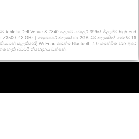
 tabletය Dell Venue 8 7840 ලෙසට ඩොලර් 399ක් මිලැතිව high-end
Z3500-2.3 GHz ) ප්‍රොසෙසර් බලයක් හා 2GB ‍රැම් බලයකින් මෙන්ම 16
ැකියාවන් සැලකීමේදී Wi-Fi ac මෙන්ම Bluetooth 4.0 සමන්විත වන අතර
ලබා ගත හැකි බවටයි නිවේදනය වන්නේ.