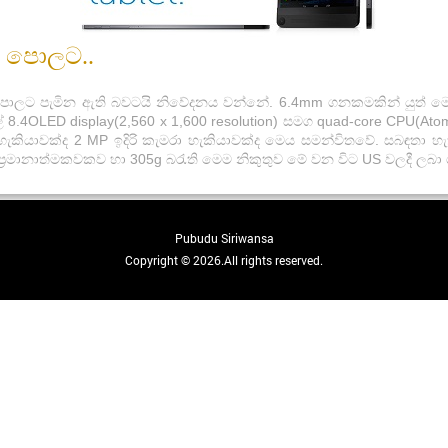
ළඳ පොලට..
ඳ පොලට පැමින ඇති බවටයි නිවේදනය වන්නේ. 6.4mm ගනකමකින් යුත් මෙම
4OLED display(2,560 x 1,600 resolution) සමග quad-core CPU(Atom 
 හැකියාවක්ද 2 MP ඉදිරි කැමරා හැකියාවක්ද මෙය සමන්විතවේ. සබඳතා හ
m; ප්‍රමානාත්මකවකව හා 305g​ බ‍රැති මෙම නිකුතුව මේ වන විට US වලදී 
Pubudu Siriwansa
Copyright © 2026.All rights reserved.