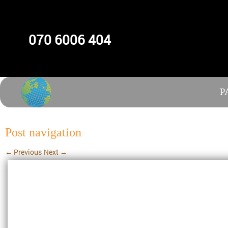
070 6006 404
P
Post navigation
←
Previous
Next
→