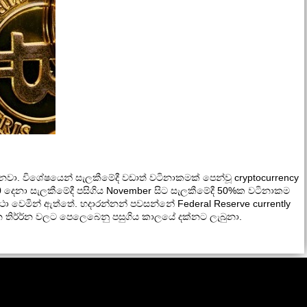
වා. විශේෂයෙන් සැලකීමේදී වඩාත් වටිනාකමක් පෙන්වූ cryptocurrency
දෙනා සැලකීමේදී පසිගිය November සිට සැලකීමේදී 50%ක වටිනාකම
ා වෙමින් ඇත්තේ. හදාරන්නන් පවසන්නේ Federal Reserve currently
න තිර්ර්න වලට පෙලෙබෙනු පසුගිය කාලයේ දක්නට ලැබුනා.