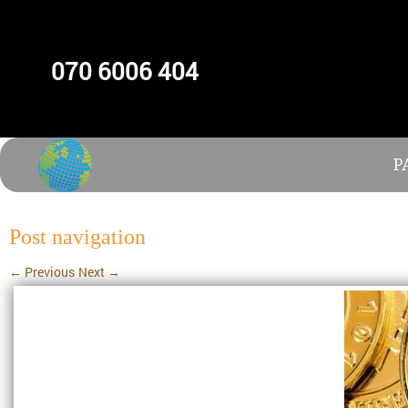
070 6006 404
P
Post navigation
←
Previous
Next
→