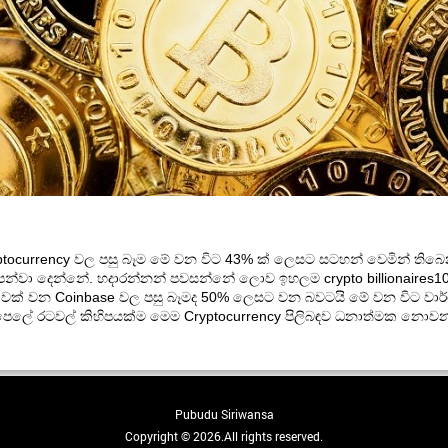
ptocurrency වල පසු බෑම මේ වන විට 43% ක් ලෙසට සටහන් වෙමින් තිබෙන
්වා දෙන්නේ. හදාරන්නන් පවසන්නේ ලොව ඉහලම crypto billionaires10 
ාවක් වන Coinbase වල පසු බෑමද 50% ලෙසට වන බවටයි මේ වන විට වාර්ථ
ධානපෙලේ රටවල් කිහිපයක්ම මෙම Cryptocurrency පිලිබඳව ධනාත්මක නොව
Pubudu Siriwansa
Copyright © 2026.All rights reserved.