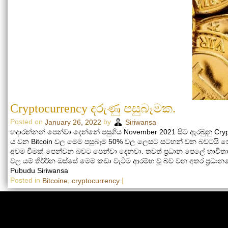
Cryptocurrency දරුණු පසුබෑමක.
Posted on
by
January 26, 2022
Siriwansa
හදාරන්නන් පෙන්වා දෙන්නේ පසුගිය November 2021 සිට ඇරබුනු Cry
ය වන Bitcoin වල මෙම පසුබෑම 50% වල ලෙසට සටහන් වන බවටයි පෙන
අවම වීමක් පෙන්වන බවට පෙන්වා දෙනවා. තවත් ප්‍රධාන පෙලේ භාවිත
වල යම් තිර්ර්න ඔස්සේ මෙම කඩා වැටීම ආරම්භ වූ බව වන අතර ප්‍ර
Pubudu Siriwansa
Posted in
,
|
Bitcoine
cryptocurrency