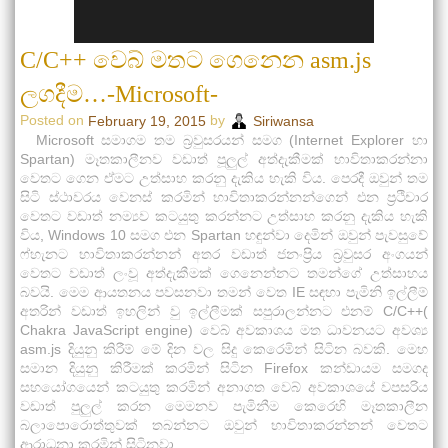
C/C++ වෙබ් මතට ගෙනෙන asm.js
ලගදීම…-Microsoft-
Posted on
by
February 19, 2015
Siriwansa
Microsoft සමාගම තම බ්‍රවුසරයන් සමග (Internet Explorer හා
Spartan) මෑතකාලීනව වඩාත් පූලුල් අත්දැකීමක් භාවිතාකරන්නා
වෙතට ගෙන ඒමට උත්සාහ කරනු දැකිය හැකි විය. පෙරදී ඔවුන් තම
සිටි ස්ථාවරය වෙනස් කරමින් භාවිතාකරන්නන්ගෙන් එන ප්‍රථිචාර
වෙතට වඩාත් නම්‍යව කටයුතු කරන්නට උත්සාහ කරනු දැකිය හැකි
විය, Windows 10 සමග එන Spartan හඳුන්වා දෙමින් ඔවුන් පැවසුවේ
ෆ්හැනට භාවිතාකරන්නන් අතර වඩාත් ජනංප්‍රිය බ්‍රවුසර අංගයන්
වෙතට වඩාත් ලංවූ අත්දැකීමක් ගෙනෙන්නට තමන්ගේ උත්සාහය
බවයි. මෙම ආයතනය පවසනවා තමන් වෙත IE සඳහා පැමිනි ඉල්ලීම්
අතරින් වඩාත් ඉහලින් වු ඉල්ලීමක් සපුරාලන්නට එනම් C/C++(
Chakra JavaScript engine) වෙබ් අවකාශය මත ධාවනයට අවශ්‍ය
asm.js දියුනු කිරීම් මේ දින වල සිදු කෙරෙමින් සිටින බවකි. මෙහ
සමාන දියුනු කිරීමක් කරමින් සිටින Firefox කන්ඩායම සමගද
සහයෝගයෙන් කටයුතු කරමින් අනාගත වෙබ් අවකාශයේ වපසරිය
වඩාත් පුලුල් කරන මෙමනව පැමිනීම කෙරෙහි මෑතකාලීන
බලාපොරොත්තුවක් තබන්නට ඔවුන් භාවිතාකරන්නන් වෙතට
ආරාධනා කරමින් සිටිනවා.