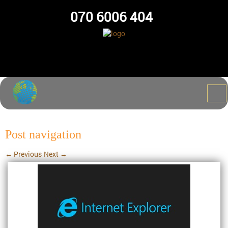
070 6006 404
Post navigation
←
Previous
Next
→