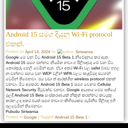
Android 15 සමග දියුනු Wi-Fi protocol
එකක්.
Posted on
by
April 14, 2024
Siriwansa
Google මෙ වන විට Android 15 Beta 1 නිවේදනය කර ඇත.
Android 15 සමග එන්නට නියමිත නවාංග පිලිබඳවද මේ වන විට
තොරතුරු හෙලි වෙමින් ඇත. ඒවා අතර Wi-Fi වල safet ව්බව ඉහල
නංවන්නට සහය වන WEP වලින් WPA වලට කැඳවීමද සටහන්
වෙමින් තිබෙනවා. එය වඩා ත් ආරක්ශිත wireless protocol එකක්
වනවා. මීට අමතරව Android 15 Beta 1 සමග වෙනම Cellular
Network Security පි‍ටුවක්ඩ වනවා. Google ආයතය මෙම සතියේ
මුලදී Android 15 Beta සංස්කරණයක් නිකුත් කරන්නට කටයුතු
කරන ලද අතර එයත් සමග නවාංග කිහිපයකම පැමිනීම පිලිබඳ ඉගි
පලවෙමින් තිබෙනවා.
Pubudu Siriwansa
Posted in
|
Tagged
|
Google
Android 15 Beta 1