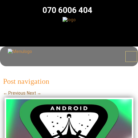
070 6006 404
Post navigation
←
Previous
Next
→