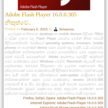
Adobe Flash Player 16.0.0.305
නිකුත්වේ..
Posted on
by
February 6, 2015
Siriwansa
ලොවපුරා භාවිතාවන desktops හා mobile devices මිලියන 750ක
ට අධික උපාංග වල Flash Player ධාවනය වෙමින් තිබන බවටයි
පිලිගැනෙන්නේ. එසේඅයේ operating systems, browsers, mobile
phones හා අනෙකුත් device සමහ වඩාත් අඩු බ‍රැති, වැඩි වේගවත්,
අත්දැකීමක් භාවිතාකරන්නා වෙතට ගෙනෙන්නට මෙම මෘදුකාංගය
සමත් බවටයි පැවසෙන්නේ. Adobe ආයතනය පැහැදිලි කරන්නේ
මෙම සංස්කරනය සමග Windows මෙන්ම Macintosh තලයේදී පහර
දෙන්නෙකුට අනවසර පිවිසුමකට ඉඩ ලැබෙන හඳුනාගෙන තිබූ
දුර්වලතාවයක් මෙම සංස්කරනයේදී පිලිසකර කරන්නට ඉවුන් කටයුතු
කර ඇති බවකි. තම පරිගණකයේ auto-update සංක්‍රියකර ඇති
භාවිතාකරන්නන් සදහා මෙම සංස්කරනය version 16.0.0.305
පෙබරවාරි 4 දා සිට ස්වංක්‍රීයව ලැබු ඇති බවටත් පැවසෙනවා. ඔබ
භාවිතාකරන බ්‍රවුසර මෘදුකාංගය අනූව අදාලවන සංස්කරන පහත
දැක්වෙන සැබැදියාවන් ඔස්සේ ඔබට ලබා ගන්නට හැකි වනු ඇත.
Firefox, Safari, Opera: Adobe Flash Player 16.0.0.305
Internet Explorer: Adobe Flash Player 16.0.0.305
Adobe Flash Player Uninstaller 16.0.0.305